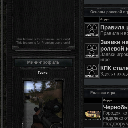
Основы ролевой иг
Форум
Правила 
Правила и вс
This feature is for Premium users only!
Заявки на
This feature is for Premium users only!
ролевой 
Заявки игрок
игре
Мини-профиль
КПК стал
Турист
Здесь наход
Ролевая игра
Форум
Чернобы
Городок, к
недалеко о
Подфору