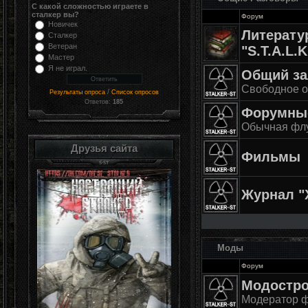
С какой сложностью играете в
сталкер вы?
Форум
Новичек
Литерату
Сталкер
Ветеран
"S.T.A.L.K
Мастер
Я не играл.
Общий за
Свободное 
/
Результаты опроса
Список опросов
Ответов:
185
Форумны
Обычная флу
Друзья сайта
Фильмы
Журнал "
Моды
Форум
Модостро
Модератор 