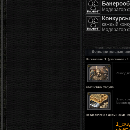
Банероо
Модератор 
Конкурсы
каждый конку
Модератор 
Дополнительная и
Посетители:
1
(участников -
0
,
Рекорд 
Статистика форума
Всего со
Зарегист
Поздравляем с Днем Рождения
1_ска