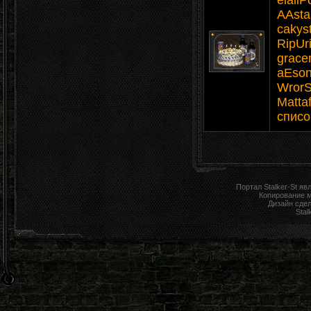
elaliPo
AAsta
cakys
RipUri
grace
aEson
WrorS
Matta
списо
Портал Stalker-St я
Копирование 
Дизайн сде
Stal