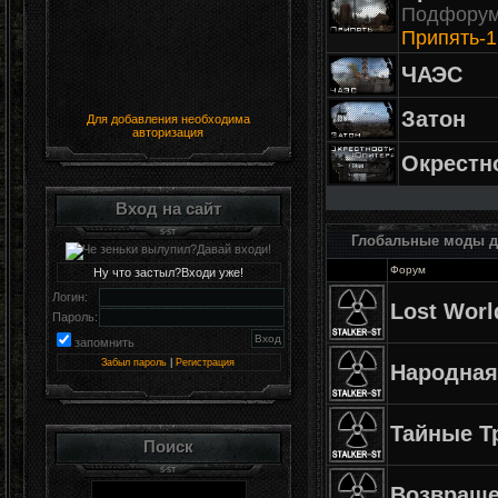
Подфору
Припять-1
ЧАЭС
Затон
Для добавления необходима
авторизация
Окрестн
Вход на сайт
Глобальные моды дл
Форум
Ну что застыл?Входи уже!
Логин:
Lost Worl
Пароль:
запомнить
Забыл пароль
|
Регистрация
Народная
Тайные Т
Поиск
Возвращ