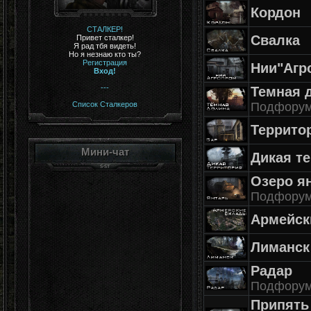
Кордон
СТАЛКЕР!
Свалка
Привет сталкер!
Я рад тбя видеть!
Но я незнаю кто ты?
Регистрация
Нии"Агр
Вход!
---
Темная 
Список Сталкеров
Подфору
Террито
Мини-чат
Дикая т
Озеро я
Подфору
Армейск
Лиманск
Радар
Подфору
Припять