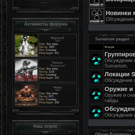
Новинки 
Обсуждения.
Активисты форума
Мировой
Survarium раздел
"VIP"
Ранг:
Бог зоны
Форум
Посты:
1857
Пол:
Сталкер
Группиров
Репутация:
521
Обсуждение 
Ramzes
Survarium.
"Модератор"
Ранг:
Бог зоны
Посты:
1116
Локации S
Пол:
Сталкер
Репутация:
112
Обсуждение л
Оружие и
Червь
"VIP"
Ранг:
Бог зоны
Оружие и сна
Посты:
875
Пол:
Сталкер
гайды.
Репутация:
250
Обсужден
Обсуждения и
Наш опрос
Общие Разговоры