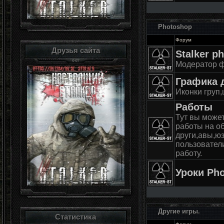
Photoshop
Форум
Друзья сайта
Stalker p
Модератор 
Графика 
Иконки груп,
Работы
Тут вы може
работы на о
други,авы,ю
пользовател
работу.
Уроки Ph
Другие игры.
Статистика