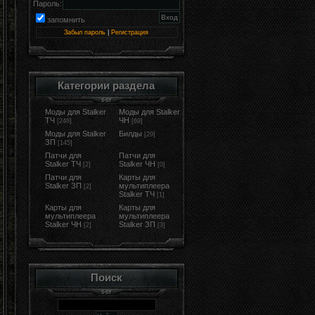
Пароль:
запомнить
Забыл пароль
|
Регистрация
Категории раздела
Моды для Stalker
Моды для Stalker
ТЧ
ЧН
[246]
[69]
Моды для Stalker
Билды
[29]
ЗП
[145]
Патчи для
Патчи для
Stalker ТЧ
Stalker ЧН
[2]
[0]
Патчи для
Карты для
Stalker ЗП
мультиплеера
[2]
Stalker ТЧ
[1]
Карты для
Карты для
мультиплеера
мультиплеера
Stalker ЧН
Stalker ЗП
[2]
[3]
Поиск