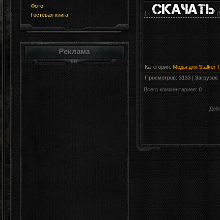
Фото
[ ·
(
Гостевая книга
Реклама
Категория
:
Моды для Stalker 
Просмотров
:
3133
|
Загрузок
:
Всего комментариев
:
0
Доб