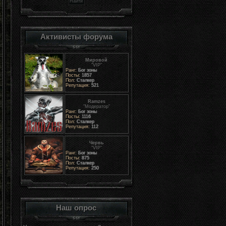
Активисты форума
Мировой
"VIP"
Ранг:
Бог зоны
Посты:
1857
Пол:
Сталкер
Репутация:
521
Ramzes
"Модератор"
Ранг:
Бог зоны
Посты:
1116
Пол:
Сталкер
Репутация:
112
Червь
"VIP"
Ранг:
Бог зоны
Посты:
875
Пол:
Сталкер
Репутация:
250
Наш опрос