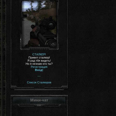
СТАЛКЕР!
Привет сталкер!
Я рад тбя видеть!
Но я незнаю кто ты?
Регистрация
Вход!
---
Список Сталкеров
Мини-чат