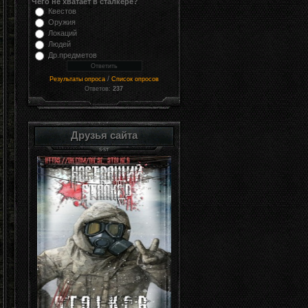
Чего не хватает в сталкере?
Квестов
Оружия
Локаций
Людей
Др.предметов
/
Результаты опроса
Список опросов
Ответов:
237
Друзья сайта