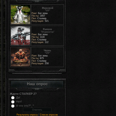
Мировой
"VIP"
Ранг:
Бог зоны
Посты:
1857
Пол:
Сталкер
Репутация:
521
Ramzes
"Модератор"
Ранг:
Бог зоны
Посты:
1116
Пол:
Сталкер
Репутация:
112
Червь
"VIP"
Ранг:
Бог зоны
Посты:
875
Пол:
Сталкер
Репутация:
250
Наш опрос
Ждете СТАЛКЕР 2?
Да!
Нет!
А что это?^_^
/
Результаты опроса
Список опросов