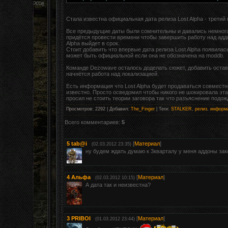
Стала известна официальная дата релиза Lost Alpha - третий 
Все предыдущие даты были сомнительны и давались немного 
придётся провести времени чтобы завершить работу над аддо
Alpha выйдет в срок.
Стоит добавить что впервые дата релиза Lost Alpha появилас
может быть официальной если она не обозначена на moddb.
Команде Dezowave осталось доделать сюжет, добавить остав
начнётся работа над локализацией.
Есть информация что Lost Alpha будет продаваться совмест
известно. Просто осведомил чтобы никого не шокировала эта 
просил не стоить теории заговора так что разъяснение подож
Просмотров
:
2292
|
Добавил
:
The_Finger
|
Теги
:
STALKER
,
релиз
,
информ
Всего комментариев
:
5
5
tab@i
[
Материал
]
(02.03.2012 23:35)
ну будем ждать думаю к 3кварталу у меня аддоны зак
4
Альфа
[
Материал
]
(02.03.2012 10:15)
А дата так и неизвестна?
3
PRIBOI
[
Материал
]
(01.03.2012 23:44)