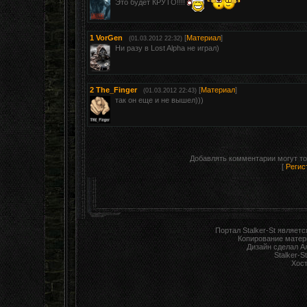
Это будет КРУТО!!!!
1
VorGen
[
Материал
]
(01.03.2012 22:32)
Ни разу в Lost Alpha не играл)
2
The_Finger
[
Материал
]
(01.03.2012 22:43)
так он еще и не вышел)))
Добавлять комментарии могут то
[
Регис
Портал Stalker-St являет
Копирование матер
Дизайн сделал А
Stalker-S
Хост