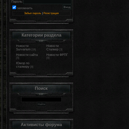
Пароль:
запомнить
Забыл пароль
|
Регистрация
Категории раздела
Новости
Новости
Survarium
Сталкер
[18]
[3]
Новости сайта
Новости ФРПГ
[5]
[0]
Юмор по
сталкеру
[8]
Поиск
Активисты форума