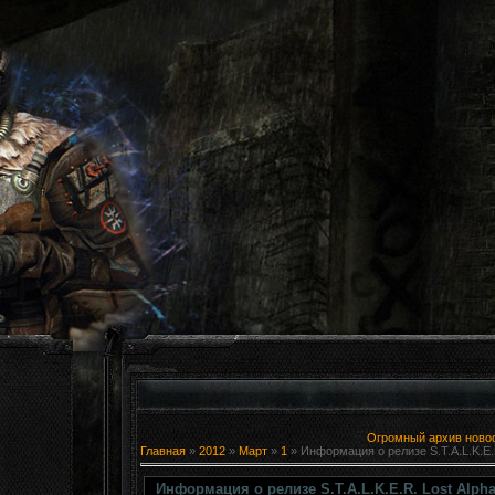
Огромный архив новост
Главная
»
2012
»
Март
»
1
» Информация о релизе S.T.A.L.K.E.R
Информация о релизе S.T.A.L.K.E.R. Lost Alph