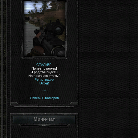
СТАЛКЕР!
Привет сталкер!
Я рад тбя видеть!
Но я незнаю кто ты?
Регистрация
Вход!
---
Список Сталкеров
Мини-чат