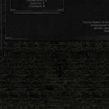
Онлайн всего:
1
Туристов:
1
Сталкеров:
0
Портал Stalker-St я
Копирование 
Дизайн сде
Stal