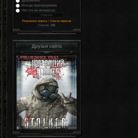
Да,конечно!
Иногда просматриваю.
Нет,это не интересно.
/
Результаты опроса
Список опросов
Ответов:
105
Друзья сайта