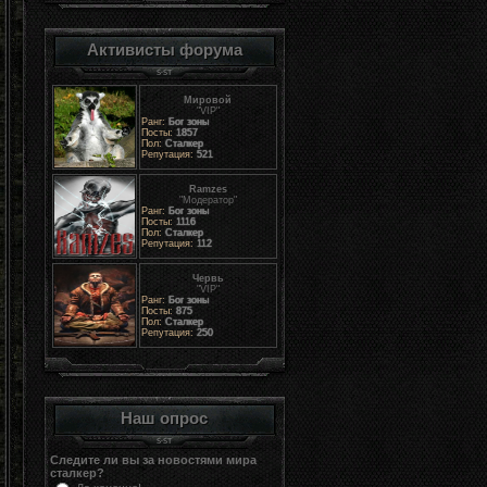
Активисты форума
Мировой
"VIP"
Ранг:
Бог зоны
Посты:
1857
Пол:
Сталкер
Репутация:
521
Ramzes
"Модератор"
Ранг:
Бог зоны
Посты:
1116
Пол:
Сталкер
Репутация:
112
Червь
"VIP"
Ранг:
Бог зоны
Посты:
875
Пол:
Сталкер
Репутация:
250
Наш опрос
Следите ли вы за новостями мира
сталкер?