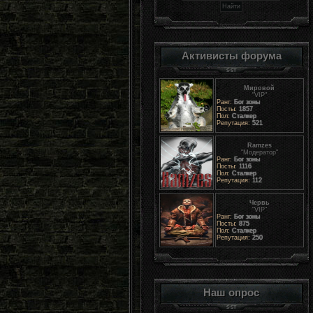
Активисты форума
Мировой
"VIP"
Ранг:
Бог зоны
Посты:
1857
Пол:
Сталкер
Репутация:
521
Ramzes
"Модератор"
Ранг:
Бог зоны
Посты:
1116
Пол:
Сталкер
Репутация:
112
Червь
"VIP"
Ранг:
Бог зоны
Посты:
875
Пол:
Сталкер
Репутация:
250
Наш опрос