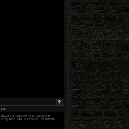
 #
63
о наша экспедиция не оставляла в
на хуторе, что на холмах...ай голова