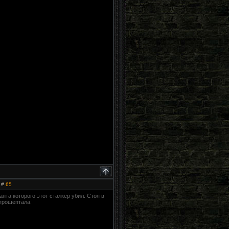
 #
65
анта которого этот сталкер убил. Стоя в
 прошептала.