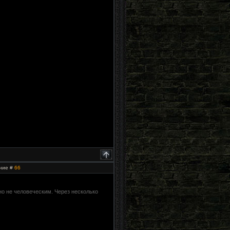
ение #
66
вно не человеческим. Через несколько