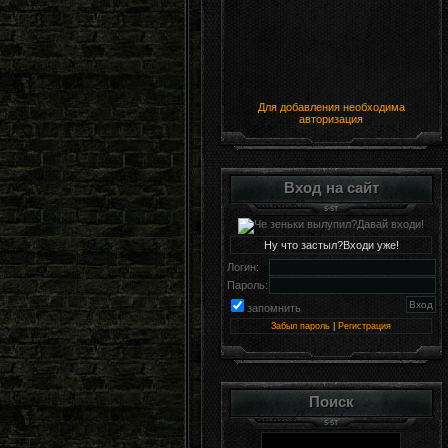
Для добавления необходима
авторизация
Вход на сайт
Ну что застыл?Входи уже!
Логин:
Пароль:
запомнить
Забыл пароль
|
Регистрация
Поиск