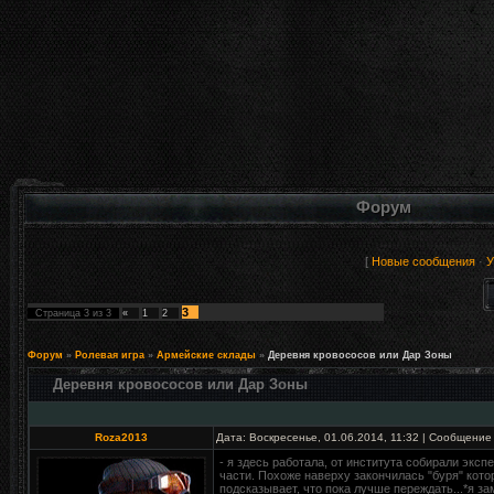
Форум
[
Новые сообщения
·
У
3
Страница
3
из
3
«
1
2
Форум
»
Ролевая игра
»
Армейские склады
»
Деревня кровососов или Дар Зоны
Деревня кровососов или Дар Зоны
Roza2013
Дата: Воскресенье, 01.06.2014, 11:32 | Сообщение
- я здесь работала, от института собирали эксп
части. Похоже наверху закончилась "буря" котор
подсказывает, что пока лучше переждать...*я за