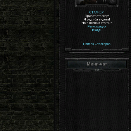
СТАЛКЕР!
Привет сталкер!
Я рад тбя видеть!
Но я незнаю кто ты?
Регистрация
Вход!
---
Список Сталкеров
Мини-чат