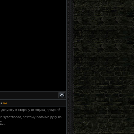
 #
64
 девушку в сторону от ящика, вроде ей
не чувствовал, поэтому положив руку на
..
тый.