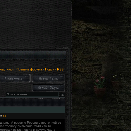
частники
·
Правила форума
·
Поиск
·
RSS
]
 #
61
едицию. А родом с России с восточной ее
ая тревогу вызывала, хотя что то
молкла и встав пошла в другую часть