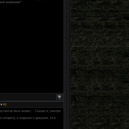
мое внимание*
 #
62
утантов быть может.. - Сказал я, смотря
 сигарету, и подошел к девушке, та в