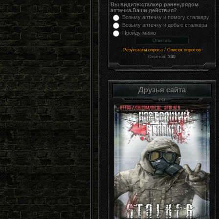
Вы видите:сталкер ранен,рядом
аптечка.Ваши действия?
Возьму аптечку и помогу сталкеру
Возьму аптечку и добью сталкера
Пройду мимо
/
Результаты опроса
Список опросов
Ответов:
240
Друзья сайта