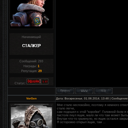
Начинающий
Сообщений:
293
Награды:
1
Репутация:
29
Статус:
VorGen
Дата: Воскресенье, 01.06.2014, 13:46 | Сообщение
Мне стало неспокойно, поэтому я немного отвел
стало легче,
сам подошел к этой "коробке". Головной боли я 
пистоле пнул ящик, мало ли что там может быть
Внутри что-то грымнуло, но ящик остался закры
Я осторожно открыл ящик, там ...