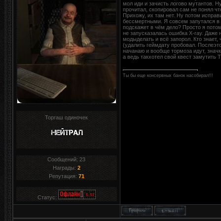
мол иди и зачисть логово мутантов. Н
прочитал, скопировал сам не понял что
Прихожу, их там нет. Ну потом исправ
бессмертными. Я совсем запутался в 
подскажет в чём дело? Просто я потом
не запусказалась ошибка X-ray. Даже 
модыделать и всё запорол. Кто знает,
(удалить геймдату пробовал. Послеэто
начанаю и вообще тормоза идут, значк
а ведь такхотел свой квест замутить Т
Ты бы еще консервных банок насобирал!!!
Торгаш одиночек
Сообщений:
23
Награды:
2
Репутация:
71
Статус: