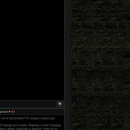
бщение #
62
в чё м проблема? Я создал структуру
) И вроде всё норм. Маркер стоит (правда
щем к нему подхожу и диалог тоже есть,