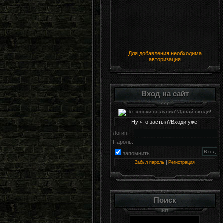
Для добавления необходима
авторизация
Вход на сайт
Ну что застыл?Входи уже!
Логин:
Пароль:
запомнить
Забыл пароль
|
Регистрация
Поиск