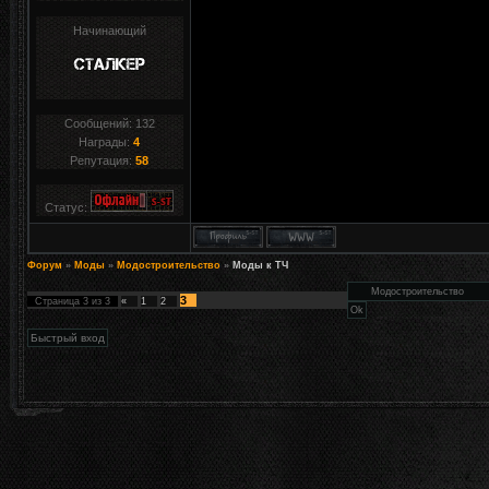
Начинающий
Сообщений:
132
Награды:
4
Репутация:
58
Статус:
Форум
»
Моды
»
Модостроительство
»
Моды к ТЧ
3
Страница
3
из
3
«
1
2