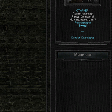
СТАЛКЕР!
Привет сталкер!
Я рад тбя видеть!
Но я незнаю кто ты?
Регистрация
Вход!
---
Список Сталкеров
Мини-чат