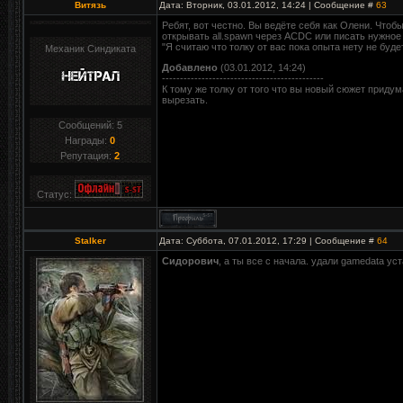
Витязь
Дата: Вторник, 03.01.2012, 14:24 | Сообщение #
63
Ребят, вот честно. Вы ведёте себя как Олени. Чтобы
открывать all.spawn через ACDC или писать нужное 
"Я считаю что толку от вас пока опыта нету не будет
Механик Синдиката
Добавлено
(03.01.2012, 14:24)
---------------------------------------------
К тому же толку от того что вы новый сюжет приду
вырезать.
Сообщений:
5
Награды:
0
Репутация:
2
Статус:
Stalker
Дата: Суббота, 07.01.2012, 17:29 | Сообщение #
64
Сидорович
, а ты все с начала. удали gamedata ус