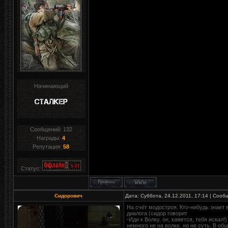
Начинающий
Сообщений:
132
Награды:
4
Репутация:
58
Статус:
Сидорович
Дата: Суббота, 24.12.2011, 17:14 | Соо
На счёт модостроя. Кто-нибудь знает 
диалога (сидор говорит
-Иди к Волку, он, кажется, тебя искал!
немного не на волке, но не суть. В об