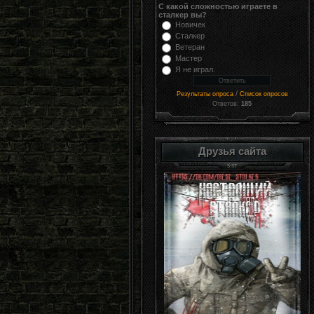
С какой сложностью играете в
сталкер вы?
Новичек
Сталкер
Ветеран
Мастер
Я не играл.
/
Результаты опроса
Список опросов
Ответов:
185
Друзья сайта