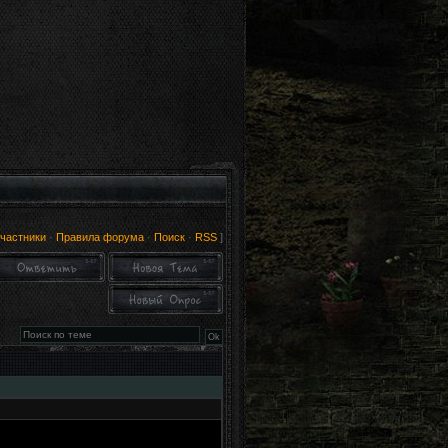
частники
·
Правила форума
·
Поиск
·
RSS
]