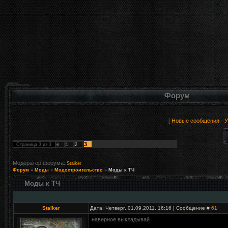
Форум
[
Новые сообщения
·
У
3
Страница
3
из
3
«
1
2
Модератор форума:
Stalker
Форум
»
Моды
»
Модостроительство
»
Моды к ТЧ
Моды к ТЧ
Stalker
Дата: Четверг, 01.09.2011, 16:16 | Сообщение #
61
наверное выкладывай