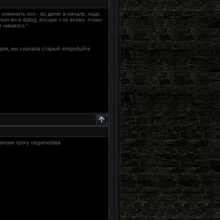
 изменить кол - во денег в начале, надо
кол-во в dialog_escape + ко всему этому:
 никакого."
мали, вы сначала старый попробуйте
танови прогу uegamedata