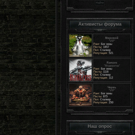
Активисты форума
Мировой
"VIP"
Ранг:
Бог зоны
Посты:
1857
Пол:
Сталкер
Репутация:
521
Ramzes
"Модератор"
Ранг:
Бог зоны
Посты:
1116
Пол:
Сталкер
Репутация:
112
Червь
"VIP"
Ранг:
Бог зоны
Посты:
875
Пол:
Сталкер
Репутация:
250
Наш опрос