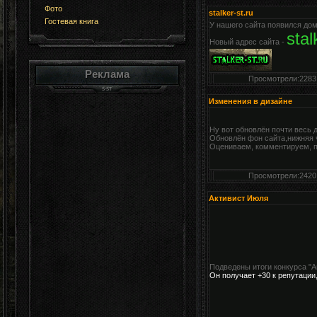
Фото
stalker-st.ru
Гостевая книга
У нашего сайта появился дом
stal
Новый адрес сайта -
Реклама
Просмотрели:2283
Изменения в дизайне
Ну вот обновлён почти весь д
Обновлён фон сайта,нижняя ч
Оцениваем, комментируем, п
Просмотрели:2420
Активист Июля
Подведены итоги конкурса "
Он получает +30 к репутации