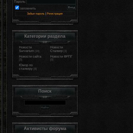
Пароль:
запомнить
Забыл пароль
|
Регистрация
Категории раздела
Новости
Новости
Survarium
Сталкер
[18]
[3]
Новости сайта
Новости ФРПГ
[5]
[0]
Юмор по
сталкеру
[8]
Поиск
Активисты форума