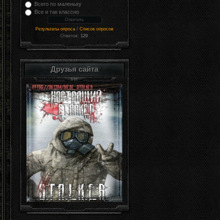
Всего по маленьку
Все и так классно
/
Результаты опроса
Список опросов
Ответов:
120
Друзья сайта