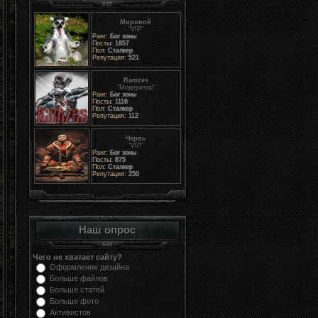
Мировой
"VIP"
Ранг:
Бог зоны
Посты:
1857
Пол:
Сталкер
Репутация:
521
Ramzes
"Модератор"
Ранг:
Бог зоны
Посты:
1116
Пол:
Сталкер
Репутация:
112
Червь
"VIP"
Ранг:
Бог зоны
Посты:
875
Пол:
Сталкер
Репутация:
250
Наш опрос
Чего не хватает сайту?
Оформление дизайна
Больше файлов
Больше статей
Больше фото
Активистов