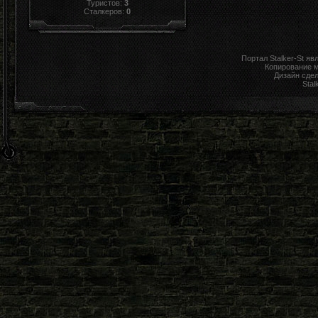
Туристов:
3
Сталкеров:
0
Портал Stalker-St я
Копирование 
Дизайн сде
Stal