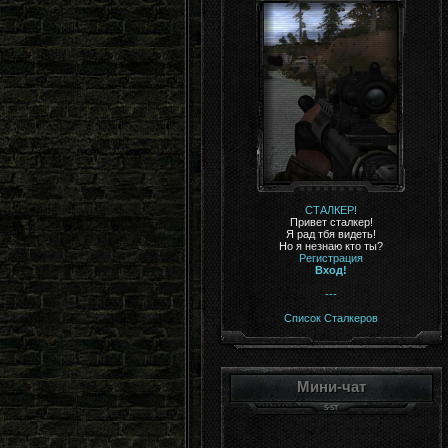
СТАЛКЕР!
Привет сталкер!
Я рад тбя видеть!
Но я незнаю кто ты?
Регистрация
Вход!
---
Список Сталкеров
Мини-чат