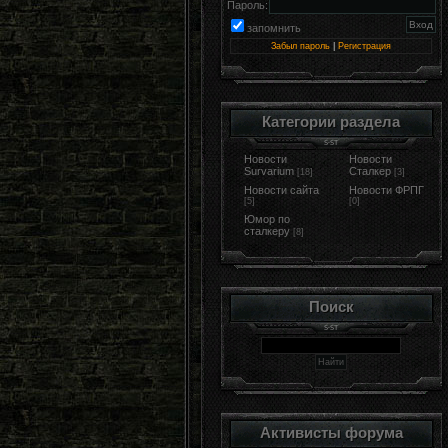
Пароль:
запомнить
Забыл пароль
|
Регистрация
Категории раздела
Новости
Новости
Survarium
Сталкер
[18]
[3]
Новости сайта
Новости ФРПГ
[5]
[0]
Юмор по
сталкеру
[8]
Поиск
Активисты форума