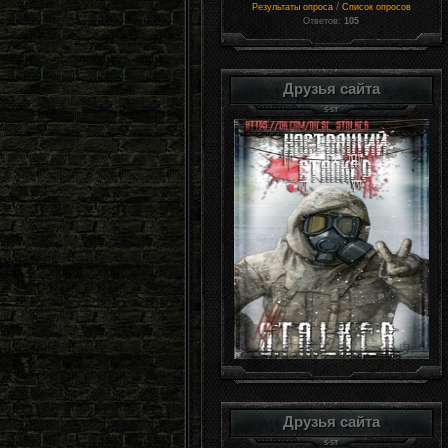
/
Результаты опроса
Список опросов
Ответов:
105
Друзья сайта
Друзья сайта