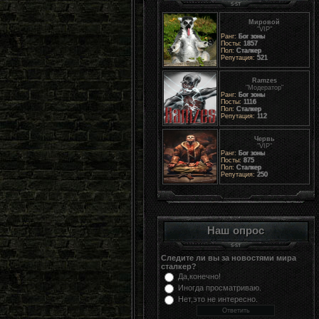
Мировой
"VIP"
Ранг:
Бог зоны
Посты:
1857
Пол:
Сталкер
Репутация:
521
Ramzes
"Модератор"
Ранг:
Бог зоны
Посты:
1116
Пол:
Сталкер
Репутация:
112
Червь
"VIP"
Ранг:
Бог зоны
Посты:
875
Пол:
Сталкер
Репутация:
250
Наш опрос
Следите ли вы за новостями мира
сталкер?
Да,конечно!
Иногда просматриваю.
Нет,это не интересно.