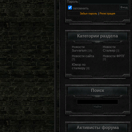
Пароль:
запомнить
Забыл пароль
|
Регистрация
Категории раздела
Новости
Новости
Survarium
Сталкер
[18]
[3]
Новости сайта
Новости ФРПГ
[5]
[0]
Юмор по
сталкеру
[8]
Поиск
Активисты форума