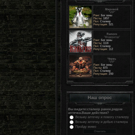
Мировой
"VIP"
Ранг:
Бог зоны
Посты:
1857
Пол:
Сталкер
Репутация:
521
Ramzes
"Модератор"
Ранг:
Бог зоны
Посты:
1116
Пол:
Сталкер
Репутация:
112
Червь
"VIP"
Ранг:
Бог зоны
Посты:
875
Пол:
Сталкер
Репутация:
250
Наш опрос
Вы видите:сталкер ранен,рядом
аптечка.Ваши действия?
Возьму аптечку и помогу сталкеру
Возьму аптечку и добью сталкера
Пройду мимо