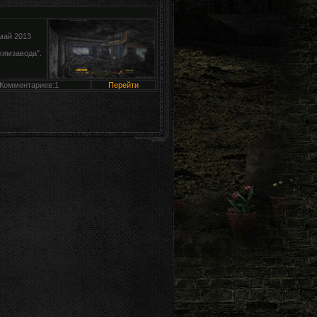
май 2013
химзавода".
Комментариев:1
Перейти