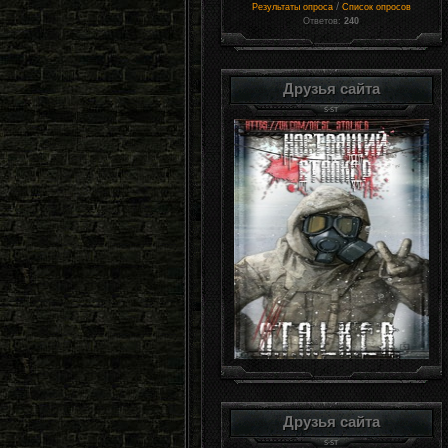
/
Результаты опроса
Список опросов
Ответов:
240
Друзья сайта
Друзья сайта