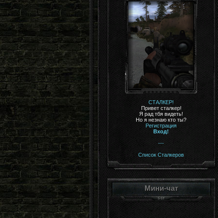
СТАЛКЕР!
Привет сталкер!
Я рад тбя видеть!
Но я незнаю кто ты?
Регистрация
Вход!
---
Список Сталкеров
Мини-чат