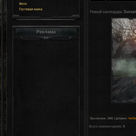
Фото
Гостевая книга
Новый календарь
Surva
Реклама
Просмотров
:
2890
|
Добавил
:
VorGe
Всего комментариев
:
0