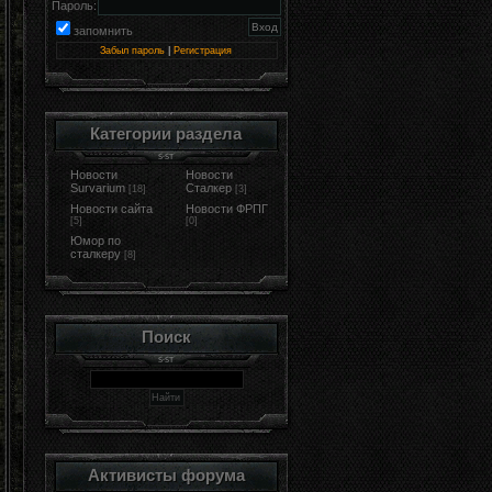
Пароль:
запомнить
Забыл пароль
|
Регистрация
Категории раздела
Новости
Новости
Survarium
Сталкер
[18]
[3]
Новости сайта
Новости ФРПГ
[5]
[0]
Юмор по
сталкеру
[8]
Поиск
Активисты форума