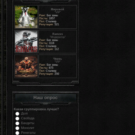
Мировой
"VIP"
Ранг:
Бог зоны
Посты:
1857
Пол:
Сталкер
Репутация:
521
Ramzes
"Модератор"
Ранг:
Бог зоны
Посты:
1116
Пол:
Сталкер
Репутация:
112
Червь
"VIP"
Ранг:
Бог зоны
Посты:
875
Пол:
Сталкер
Репутация:
250
Наш опрос
Какая группировка лучше?
Долг
Свобода
Бандиты
Монолит
Ренегаты