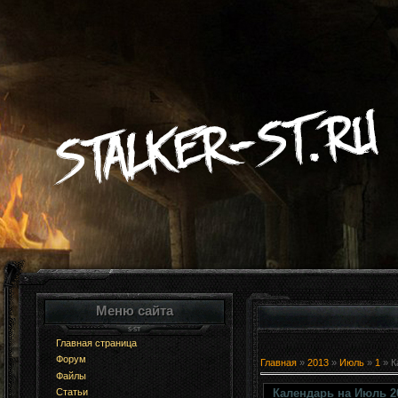
Меню сайта
Главная страница
Форум
Главная
»
2013
»
Июль
»
1
» К
Файлы
Календарь на Июль 2
Статьи