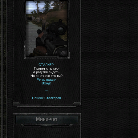
СТАЛКЕР!
Привет сталкер!
Я рад тбя видеть!
Но я незнаю кто ты?
Регистрация
Вход!
---
Список Сталкеров
Мини-чат