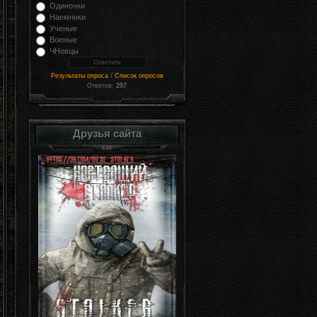
Одиночки
Наемники
Ученые
Военые
ЧНовцы
/
Результаты опроса
Список опросов
Ответов:
297
Друзья сайта