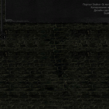
Портал Stalker-St я
Копирование 
Дизайн сде
Stal