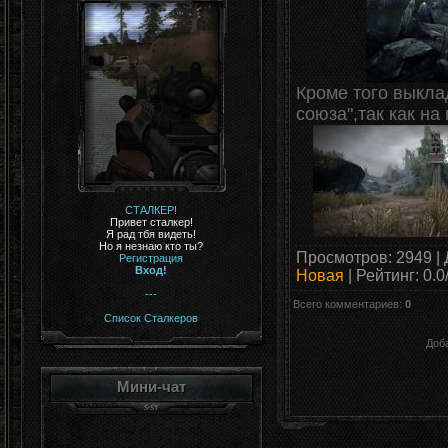
Кроме того выкла
союза",так как на
СТАЛКЕР!
Привет сталкер!
Я рад тбя видеть!
Но я незнаю кто ты?
Просмотров
:
2949
|
Регистрация
Вход!
Новая
|
Рейтинг
:
0.0
---
Всего комментариев
:
0
Список Сталкеров
Доб
Мини-чат