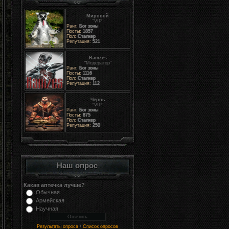
Мировой
"VIP"
Ранг:
Бог зоны
Посты:
1857
Пол:
Сталкер
Репутация:
521
Ramzes
"Модератор"
Ранг:
Бог зоны
Посты:
1116
Пол:
Сталкер
Репутация:
112
Червь
"VIP"
Ранг:
Бог зоны
Посты:
875
Пол:
Сталкер
Репутация:
250
Наш опрос
Какая аптечка лучше?
Обычная
Армейская
Научная
/
Результаты опроса
Список опросов