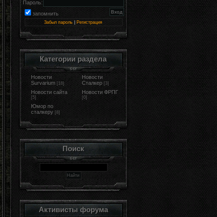
Пароль:
запомнить
Забыл пароль
|
Регистрация
Категории раздела
Новости
Новости
Survarium
Сталкер
[18]
[3]
Новости сайта
Новости ФРПГ
[5]
[0]
Юмор по
сталкеру
[8]
Поиск
Активисты форума