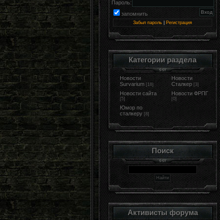
Пароль:
запомнить
Забыл пароль
|
Регистрация
Категории раздела
Новости
Новости
Survarium
Сталкер
[18]
[3]
Новости сайта
Новости ФРПГ
[5]
[0]
Юмор по
сталкеру
[8]
Поиск
Активисты форума