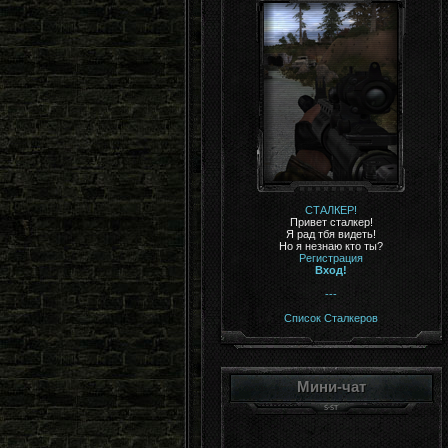
СТАЛКЕР!
Привет сталкер!
Я рад тбя видеть!
Но я незнаю кто ты?
Регистрация
Вход!
---
Список Сталкеров
Мини-чат