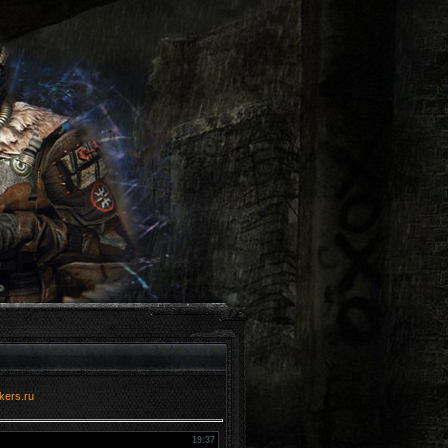
kers.ru
19:37