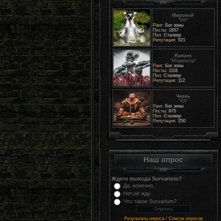
Мировой
"VIP"
Ранг:
Бог зоны
Посты:
1857
Пол:
Сталкер
Репутация:
521
Ramzes
"Модератор"
Ранг:
Бог зоны
Посты:
1116
Пол:
Сталкер
Репутация:
112
Червь
"VIP"
Ранг:
Бог зоны
Посты:
875
Пол:
Сталкер
Репутация:
250
Наш опрос
Ждете выхода Survarium?
Да, конечно.
Нет,не жду.
Что такое Survarium?
/
Результаты опроса
Список опросов