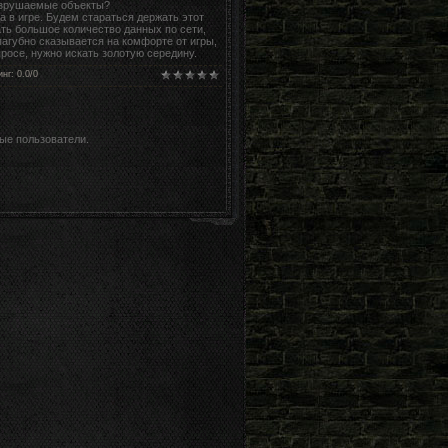
азрушаемые объекты?
 в игре. Будем стараться держать этот
ать большое количество данных по сети,
пагубно сказывается на комфорте от игры,
росе, нужно искать золотую середину.
инг
:
0.0
/
0
ые пользователи.