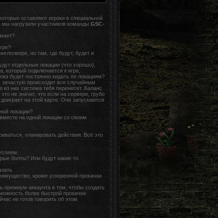
 которые оставляют игроки в специальной
в мы нагрузили участников команды
GSC-
умает?
гре?
нглплеере, но там, где будут, будет и
удут отдельные локации (что хорошо),
а, который подключается к игре,
рока будет постоянно кидать по локациям?
е, зачастую происходит все случайным
ю из них система тебя перенесет. Баланс
то не значит, что если на сервере, грубо
к доиграет на этой карте. Они запускаются
дной локации?
вместе на одной локации со своим
риваться, планировать действия. Всё это
успеем.
рые болты? Или будут какие-то
азать
реимущество, кроме ускоренной прокачки
 премиум-аккаунта в том, чтобы создать
ожность более быстрой прокачки
йчас не готов говорить об этом