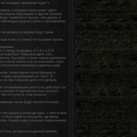
на локациях противник будет с
юмов, в которые игрок может одеть
е вашего персонажа от других игроков,
будут «работать» лучше, чем другие, в
нтификации игроков (своих и противников)
с-возможности игрока будут также
ощи ножа со спины? И таскание трупов,
нирована.
сторону, возможно, S.T.A.L.K.E.R.
ной новостью. Пора выходить (без
 именно Survarium станет новым дыханием
игр сейчас много и не использовать опыт
гры послужили примером (удачных идей
ынке, более-менее качественные и
e, и даже нашумевший хит DayZ. В
но же Мы слишком долго его делали,
ли отталкивающая сила пуль действует на
ик улетает от фатального выстрела из
 Как поступят в этом вопросе
Анимации также будут реалистичными,
з обсуждаем в команде идеи, с чего можно
и сбора идей по локациям, где фаны
я игры. Будем рады услышать ваши мнения
не столь интересен в данный момент,