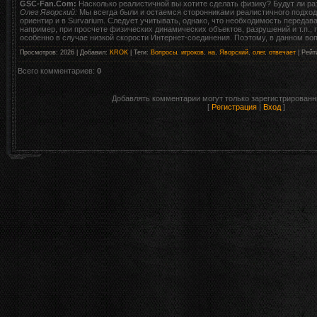
GSC-Fan.Com:
Насколько реалистичной вы хотите сделать физику? Будут ли р
Олег Яворский:
Мы всегда были и остаемся сторонниками реалистичного подхода
ориентир и в Survarium. Следует учитывать, однако, что необходимость передав
например, при просчете физических динамических объектов, разрушений и т.п., 
особенно в случае низкой скорости Интернет-соединения. Поэтому, в данном воп
Просмотров
:
2026
|
Добавил
:
KROK
|
Теги
:
Вопросы
,
игроков
,
на
,
Яворский
,
олег
,
отвечает
|
Рейт
Всего комментариев
:
0
Добавлять комментарии могут только зарегистрированн
[
Регистрация
|
Вход
]