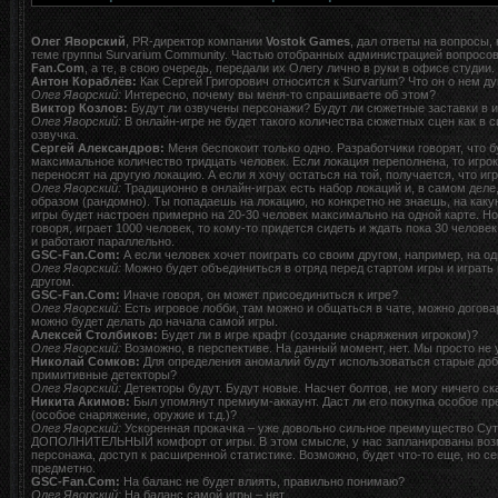
Олег Яворский
, PR-директор компании
Vostok Games
, дал ответы на вопросы,
теме группы Survarium Community. Частью отобранных администрацией вопросо
Fan.Com
, а те, в свою очередь, передали их Олегу лично в руки в офисе студии.
Антон Кораблёв:
Как Сергей Григорович относится к Survarium? Что он о нем д
Олег Яворский:
Интересно, почему вы меня-то спрашиваете об этом?
Виктор Козлов:
Будут ли озвучены персонажи? Будут ли сюжетные заставки в и
Олег Яворский:
В онлайн-игре не будет такого количества сюжетных сцен как в си
озвучка.
Сергей Александров:
Меня беспокоит только одно. Разработчики говорят, что б
максимальное количество тридцать человек. Если локация переполнена, то игрок
переносят на другую локацию. А если я хочу остаться на той, получается, что иг
Олег Яворский:
Традиционно в онлайн-играх есть набор локаций и, в самом дел
образом (рандомно). Ты попадаешь на локацию, но конкретно не знаешь, на каку
игры будет настроен примерно на 20-30 человек максимально на одной карте. Но э
говоря, играет 1000 человек, то кому-то придется сидеть и ждать пока 30 челове
и работают параллельно.
GSC-Fan.Com:
А если человек хочет поиграть со своим другом, например, на о
Олег Яворский:
Можно будет объединиться в отряд перед стартом игры и играть 
другом.
GSC-Fan.Com:
Иначе говоря, он может присоединиться к игре?
Олег Яворский:
Есть игровое лобби, там можно и общаться в чате, можно догова
можно будет делать до начала самой игры.
Алексей Столбиков:
Будет ли в игре крафт (создание снаряжения игроком)?
Олег Яворский:
Возможно, в перспективе. На данный момент, нет. Мы просто не 
Николай Сомков:
Для определения аномалий будут использоваться старые доб
примитивные детекторы?
Олег Яворский:
Детекторы будут. Будут новые. Насчет болтов, не могу ничего ск
Никита Акимов:
Был упомянут премиум-аккаунт. Даст ли его покупка особое п
(особое снаряжение, оружие и т.д.)?
Олег Яворский:
Ускоренная прокачка – уже довольно сильное преимущество Суть
ДОПОЛНИТЕЛЬНЫЙ комфорт от игры. В этом смысле, у нас запланированы возм
персонажа, доступ к расширенной статистике. Возможно, будет что-то еще, но се
предметно.
GSC-Fan.Com:
На баланс не будет влиять, правильно понимаю?
Олег Яворский:
На баланс самой игры – нет.