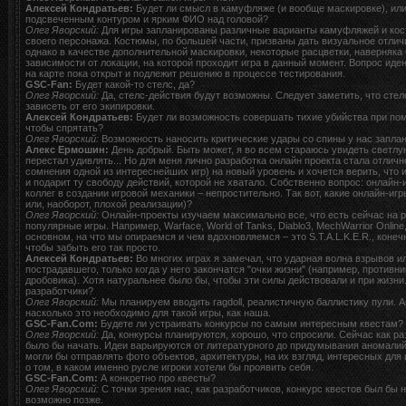
Алексей Кондратьев:
Будет ли смысл в камуфляже (и вообще маскировке), или 
подсвеченным контуром и ярким ФИО над головой?
Олег Яворский:
Для игры запланированы различные варианты камуфляжей и кост
своего персонажа. Костюмы, по большей части, призваны дать визуальное отличи
однако в качестве дополнительной маскировки, некоторые расцветки, наверняка 
зависимости от локации, на которой проходит игра в данный момент. Вопрос иде
на карте пока открыт и подлежит решению в процессе тестирования.
GSC-Fan:
Будет какой-то стелс, да?
Олег Яворский:
Да, стелс-действия будут возможны. Следует заметить, что стел
зависеть от его экипировки.
Алексей Кондратьев:
Будет ли возможность совершать тихие убийства при пом
чтобы спрятать?
Олег Яворский:
Возможность наносить критические удары со спины у нас запла
Алекс Ермошин:
День добрый. Быть может, я во всем стараюсь увидеть светлую 
перестал удивлять... Но для меня лично разработка онлайн проекта стала отлич
сомнения одной из интереснейших игр) на новый уровень и хочется верить, что
и подарит ту свободу действий, которой не хватало. Собственно вопрос: онлайн-
коллег в создании игровой механики – непростительно. Так вот, какие онлайн-и
или, наоборот, плохой реализации)?
Олег Яворский:
Онлайн-проекты изучаем максимально все, что есть сейчас на р
популярные игры. Например, Warface, World of Tanks, Diablo3, MeсhWarrior Onlin
основном, на что мы опираемся и чем вдохновляемся – это S.T.A.L.K.E.R., конеч
чтобы забыть его так просто.
Алексей Кондратьев:
Во многих играх я замечал, что ударная волна взрывов и
пострадавшего, только когда у него закончатся "очки жизни" (например, противн
дробовика). Хотя натуральнее было бы, чтобы эти силы действовали и при жизни.
разработчики?
Олег Яворский:
Мы планируем вводить ragdoll, реалистичную баллистику пули. 
насколько это необходимо для такой игры, как наша.
GSC-Fan.Com:
Будете ли устраивать конкурсы по самым интересным квестам?
Олег Яворский:
Да, конкурсы планируются, хорошо, что спросили. Сейчас как ра
было бы начать. Идеи варьируются от литературного до придумывания аномалий 
могли бы отправлять фото объектов, архитектуры, на их взгляд, интересных дл
о том, в каком именно русле игроки хотели бы проявить себя.
GSC-Fan.Com:
А конкретно про квесты?
Олег Яворский:
С точки зрения нас, как разработчиков, конкурс квестов был бы 
возможно позже.