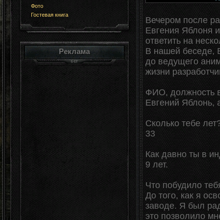
Фото
Гостевая книга
Вечером после ра
Евгения Яблоня из
ответить на неско
В нашей беседе, 
Реклама
до ведущего анима
жизни разработчик
ФИО, должность 
Евгений Яблонь, 
Сколько тебе лет
33
Как давно ты в и
9 лет.
Что побудило теб
До того, как я о
заводе. Я был ра
это позволило мн