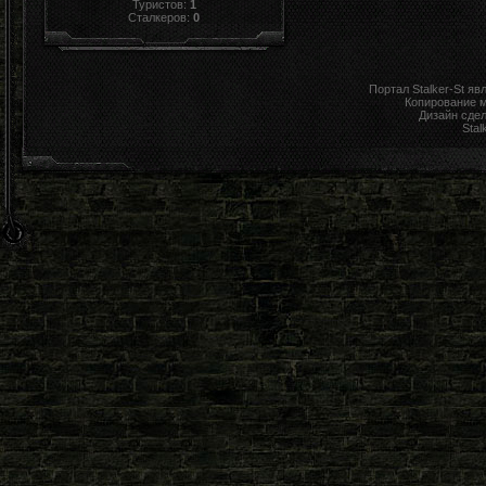
Туристов:
1
Сталкеров:
0
Портал Stalker-St я
Копирование 
Дизайн сде
Stal