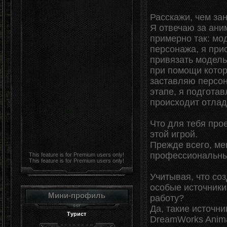
Расскажи, чем за
Я отвечаю за ани
примерно так: мо
персонажа, я при
привязать модель
при помощи котор
заставляю персон
этапе, я подготав
происходит отлад
Что для тебя прое
этой игрой.
Прежде всего, ме
профессиональны
This feature is for Premium users only!
This feature is for Premium users only!
Учитывая, что соз
особые источники
Мини-профиль
работу?
Да, такие источн
Турист
DreamWorks Anima