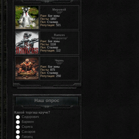
Мировой
"VIP"
Ранг:
Бог зоны
Посты:
1857
Пол:
Сталкер
Репутация:
521
Ramzes
"Модератор"
Ранг:
Бог зоны
Посты:
1116
Пол:
Сталкер
Репутация:
112
Червь
"VIP"
Ранг:
Бог зоны
Посты:
875
Пол:
Сталкер
Репутация:
250
Наш опрос
Какой торгаш круче?
Сидорович
Бармен
Скряга
Сахаров
Гаваец