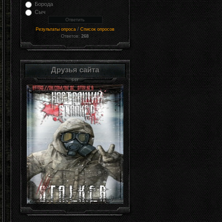
Борода
Сыч
/
Результаты опроса
Список опросов
Ответов:
268
Друзья сайта