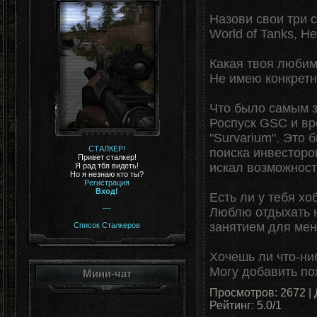
Назови свои три 
World of Tanks, He
Какая твоя любим
Не имею конкретн
Что было самым 
Роспуск GSC и вр
"Survarium". Это
СТАЛКЕР!
поиска инвесторо
Привет сталкер!
искал возможност
Я рад тбя видеть!
Но я незнаю кто ты?
Регистрация
Вход!
Есть ли у тебя х
---
Люблю отдыхать н
занятием для меня
Список Сталкеров
Хочешь ли что-ни
Могу добавить по
Мини-чат
Просмотров
:
2672
|
Рейтинг
:
5.0
/
1