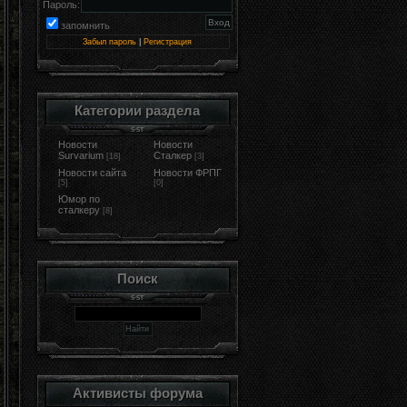
Пароль:
запомнить
Забыл пароль
|
Регистрация
Категории раздела
Новости
Новости
Survarium
Сталкер
[18]
[3]
Новости сайта
Новости ФРПГ
[5]
[0]
Юмор по
сталкеру
[8]
Поиск
Активисты форума