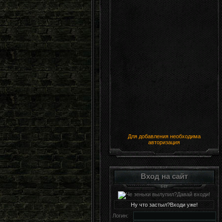
Для добавления необходима
авторизация
Вход на сайт
Ну что застыл?Входи уже!
Логин: