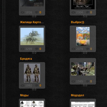
Прикол =)
tab@i
Fernando
1816
0
2304
0
0.0
5.0
Жилище Картографа
Выброс))
15.08.2012
29.07.2012
Рисунок от
руки
VorGen
Fernando
3299
0
2379
0
0.0
0.0
Бродяга
24.07.2012
24.07.2012
Новые скетчи
VorGen
к Survarium
KROK
1585
0
0.0
1992
0
0.0
Моды
Мододел
08.04.2012
08.04.2012