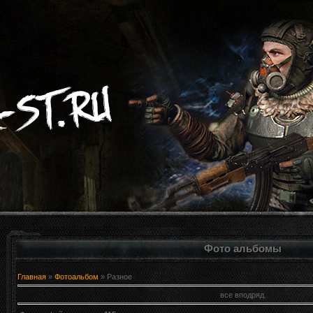
Фото альбомы
Главная
»
Фотоальбом
» Разное
все вподряд.