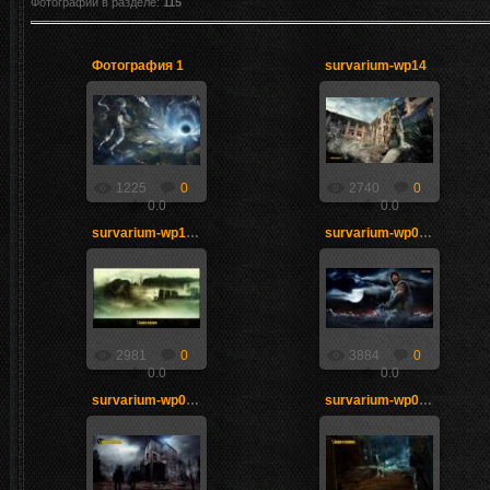
Фотографий в разделе
:
115
Фотография 1
survarium-wp14
24.12.2014
22.04.2013
Димон
tab@i
1225
0
2740
0
0.0
0.0
survarium-wp10-1920x1080
survarium-wp06-1920x1080
22.04.2013
22.04.2013
tab@i
tab@i
2981
0
3884
0
0.0
0.0
survarium-wp03-1920x1080
survarium-wp02-1920x1080
22.04.2013
22.04.2013
tab@i
tab@i