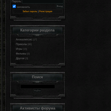
Пароль:
запомнить
Забыл пароль
|
Регистрация
Категории раздела
Апокалипсис
[17]
Приколы
[80]
Игры
[15]
Фильмы
[0]
Другое
[3]
Поиск
Активисты форума