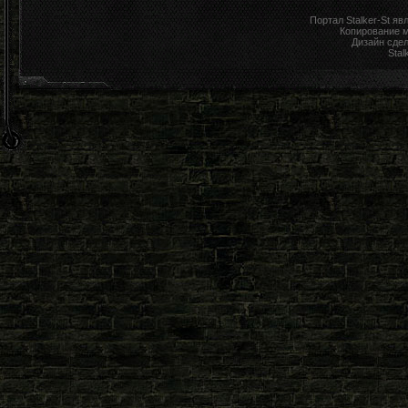
Портал Stalker-St я
Копирование 
Дизайн сде
Stal