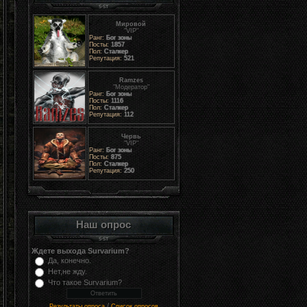
Мировой
"VIP"
Ранг:
Бог зоны
Посты:
1857
Пол:
Сталкер
Репутация:
521
Ramzes
"Модератор"
Ранг:
Бог зоны
Посты:
1116
Пол:
Сталкер
Репутация:
112
Червь
"VIP"
Ранг:
Бог зоны
Посты:
875
Пол:
Сталкер
Репутация:
250
Наш опрос
Ждете выхода Survarium?
Да, конечно.
Нет,не жду.
Что такое Survarium?
/
Результаты опроса
Список опросов