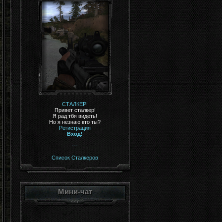
СТАЛКЕР!
Привет сталкер!
Я рад тбя видеть!
Но я незнаю кто ты?
Регистрация
Вход!
---
Список Сталкеров
Мини-чат