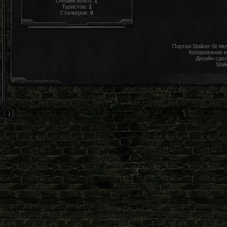
Онлайн всего:
1
Туристов:
1
Сталкеров:
0
Портал Stalker-St я
Копирование 
Дизайн сде
Stal