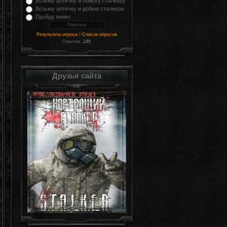
Возьму аптечку и помогу сталкеру
Возьму аптечку и добью сталкера
Пройду мимо
/
Результаты опроса
Список опросов
Ответов:
240
Друзья сайта