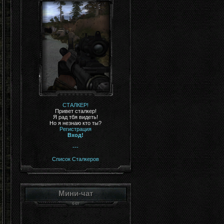
СТАЛКЕР!
Привет сталкер!
Я рад тбя видеть!
Но я незнаю кто ты?
Регистрация
Вход!
---
Список Сталкеров
Мини-чат