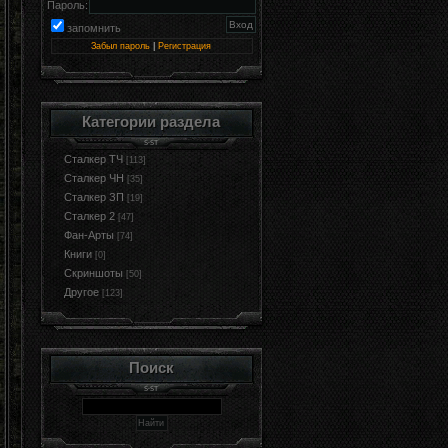
Пароль:
запомнить
Забыл пароль
|
Регистрация
Категории раздела
Сталкер ТЧ
[113]
Сталкер ЧН
[35]
Сталкер ЗП
[19]
Сталкер 2
[47]
Фан-Арты
[74]
Книги
[0]
Cкриншоты
[50]
Другое
[123]
Поиск