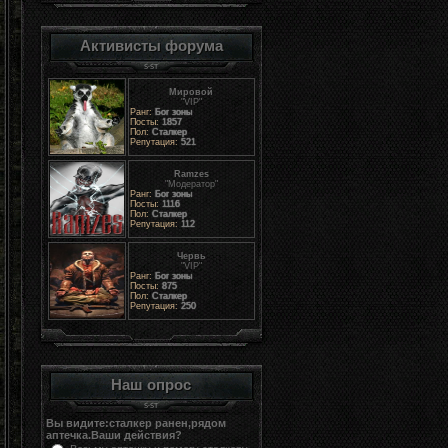
Активисты форума
Мировой
"VIP"
Ранг:
Бог зоны
Посты:
1857
Пол:
Сталкер
Репутация:
521
Ramzes
"Модератор"
Ранг:
Бог зоны
Посты:
1116
Пол:
Сталкер
Репутация:
112
Червь
"VIP"
Ранг:
Бог зоны
Посты:
875
Пол:
Сталкер
Репутация:
250
Наш опрос
Вы видите:сталкер ранен,рядом
аптечка.Ваши действия?