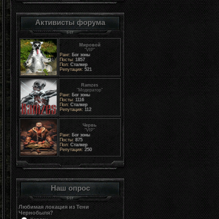
Активисты форума
Мировой
"VIP"
Ранг:
Бог зоны
Посты:
1857
Пол:
Сталкер
Репутация:
521
Ramzes
"Модератор"
Ранг:
Бог зоны
Посты:
1116
Пол:
Сталкер
Репутация:
112
Червь
"VIP"
Ранг:
Бог зоны
Посты:
875
Пол:
Сталкер
Репутация:
250
Наш опрос
Любимая локация из Тени
Чернобыля?