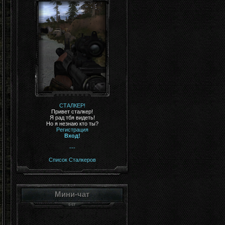
СТАЛКЕР!
Привет сталкер!
Я рад тбя видеть!
Но я незнаю кто ты?
Регистрация
Вход!
---
Список Сталкеров
Мини-чат