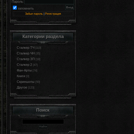
Пароль:
запомнить
Забыл пароль
|
Регистрация
Категории раздела
Сталкер ТЧ
[113]
Сталкер ЧН
[35]
Сталкер ЗП
[19]
Сталкер 2
[47]
Фан-Арты
[74]
Книги
[0]
Cкриншоты
[50]
Другое
[123]
Поиск