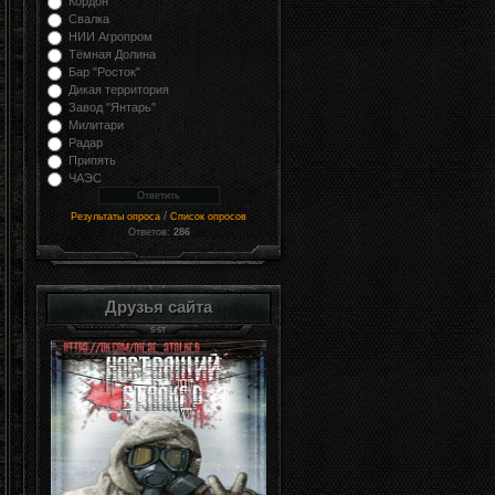
Кордон
Свалка
НИИ Агропром
Тёмная Долина
Бар "Росток"
Дикая территория
Завод "Янтарь"
Милитари
Радар
Припять
ЧАЭС
/
Результаты опроса
Список опросов
Ответов:
286
Друзья сайта