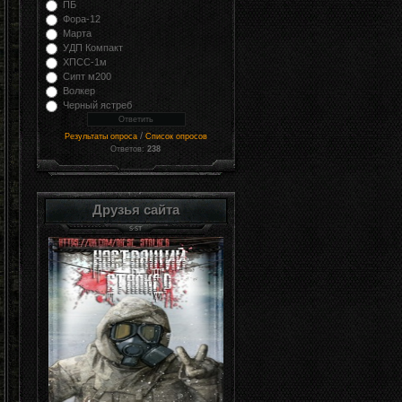
ПБ
Фора-12
Марта
УДП Компакт
ХПСС-1м
Сипт м200
Волкер
Черный ястреб
/
Результаты опроса
Список опросов
Ответов:
238
Друзья сайта