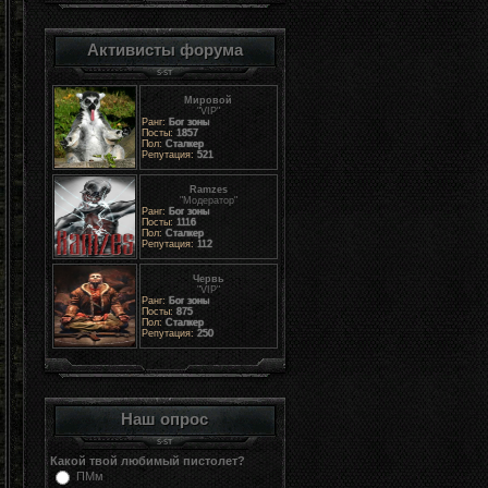
Активисты форума
Мировой
"VIP"
Ранг:
Бог зоны
Посты:
1857
Пол:
Сталкер
Репутация:
521
Ramzes
"Модератор"
Ранг:
Бог зоны
Посты:
1116
Пол:
Сталкер
Репутация:
112
Червь
"VIP"
Ранг:
Бог зоны
Посты:
875
Пол:
Сталкер
Репутация:
250
Наш опрос
Какой твой любимый пистолет?
ПМм