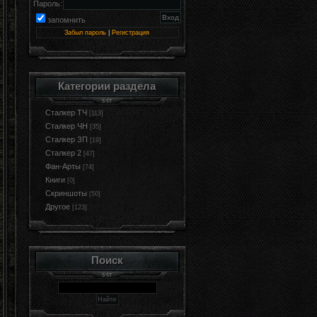
Пароль:
запомнить
Забыл пароль
|
Регистрация
Категории раздела
Сталкер ТЧ
[113]
Сталкер ЧН
[35]
Сталкер ЗП
[19]
Сталкер 2
[47]
Фан-Арты
[74]
Книги
[0]
Cкриншоты
[50]
Другое
[123]
Поиск