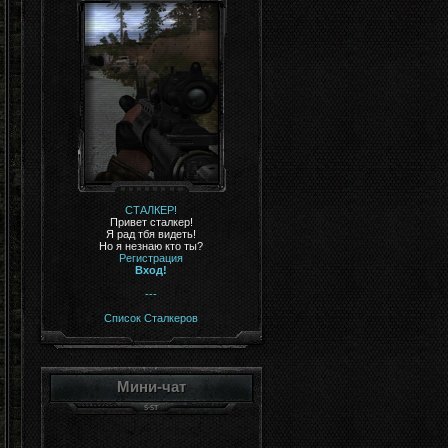
СТАЛКЕР!
Привет сталкер!
Я рад тбя видеть!
Но я незнаю кто ты?
Регистрация
Вход!
---
Список Сталкеров
Мини-чат