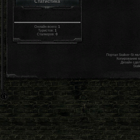
Статистика
Онлайн всего:
1
Туристов:
1
Сталкеров:
0
Портал Stalker-St я
Копирование 
Дизайн сде
Stal