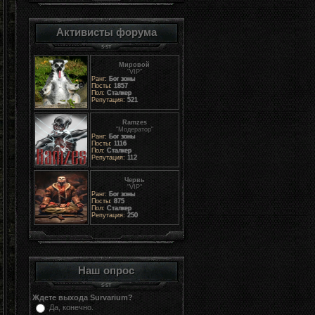
Активисты форума
Мировой
"VIP"
Ранг:
Бог зоны
Посты:
1857
Пол:
Сталкер
Репутация:
521
Ramzes
"Модератор"
Ранг:
Бог зоны
Посты:
1116
Пол:
Сталкер
Репутация:
112
Червь
"VIP"
Ранг:
Бог зоны
Посты:
875
Пол:
Сталкер
Репутация:
250
Наш опрос
Ждете выхода Survarium?
Да, конечно.