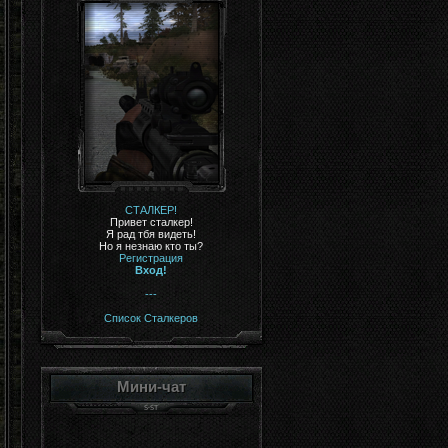
СТАЛКЕР!
Привет сталкер!
Я рад тбя видеть!
Но я незнаю кто ты?
Регистрация
Вход!
---
Список Сталкеров
Мини-чат