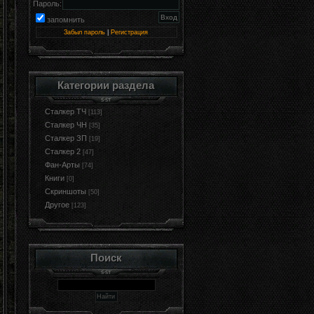
Пароль:
запомнить
Забыл пароль
|
Регистрация
Категории раздела
Сталкер ТЧ
[113]
Сталкер ЧН
[35]
Сталкер ЗП
[19]
Сталкер 2
[47]
Фан-Арты
[74]
Книги
[0]
Cкриншоты
[50]
Другое
[123]
Поиск