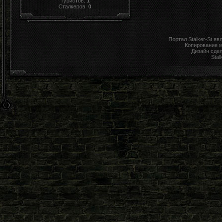
Туристов:
1
Сталкеров:
0
Портал Stalker-St я
Копирование 
Дизайн сде
Stal