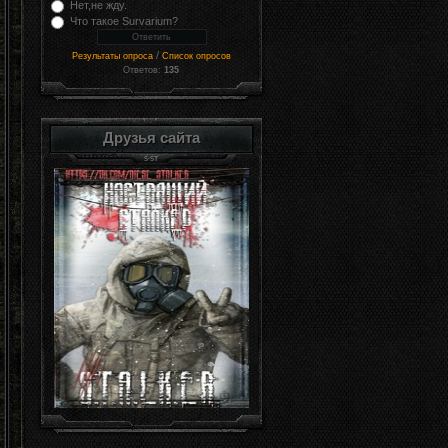
Нет,не жду.
Что такое Survarium?
/
Результаты опроса
Список опросов
Ответов:
135
Друзья сайта