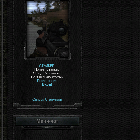
СТАЛКЕР!
Привет сталкер!
Я рад тбя видеть!
Но я незнаю кто ты?
Регистрация
Вход!
---
Список Сталкеров
Мини-чат