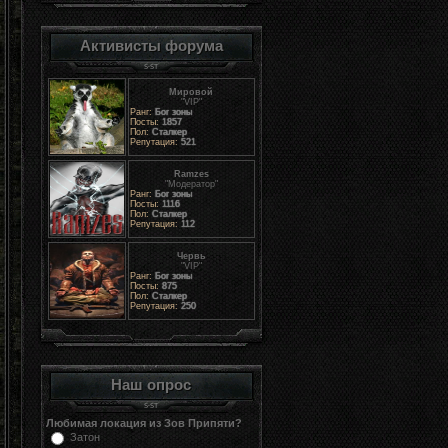
Активисты форума
Мировой
"VIP"
Ранг:
Бог зоны
Посты:
1857
Пол:
Сталкер
Репутация:
521
Ramzes
"Модератор"
Ранг:
Бог зоны
Посты:
1116
Пол:
Сталкер
Репутация:
112
Червь
"VIP"
Ранг:
Бог зоны
Посты:
875
Пол:
Сталкер
Репутация:
250
Наш опрос
Любимая локация из Зов Припяти?
Затон