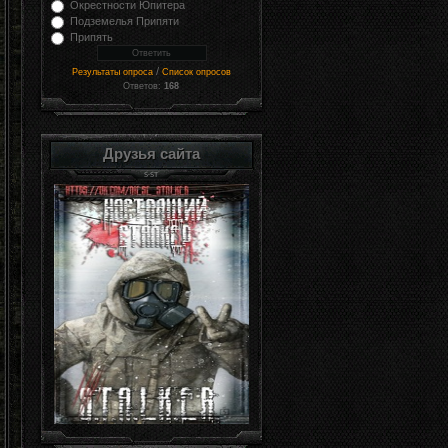
Окрестности Юпитера
Подземелья Припяти
Припять
/
Результаты опроса
Список опросов
Ответов:
168
Друзья сайта