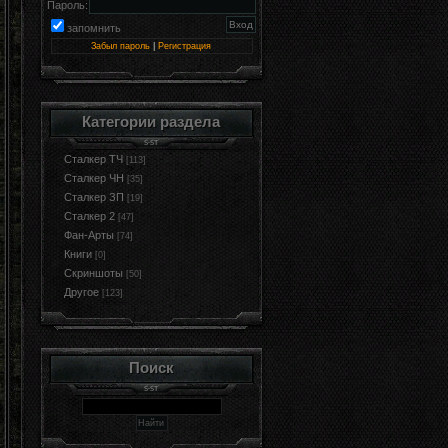
Пароль:
запомнить
Забыл пароль
|
Регистрация
Категории раздела
Сталкер ТЧ
[113]
Сталкер ЧН
[35]
Сталкер ЗП
[19]
Сталкер 2
[47]
Фан-Арты
[74]
Книги
[0]
Cкриншоты
[50]
Другое
[123]
Поиск