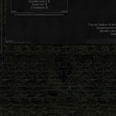
Онлайн всего:
5
Туристов:
5
Сталкеров:
0
Портал Stalker-St я
Копирование 
Дизайн сде
Stal