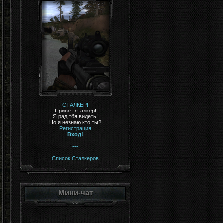
СТАЛКЕР!
Привет сталкер!
Я рад тбя видеть!
Но я незнаю кто ты?
Регистрация
Вход!
---
Список Сталкеров
Мини-чат