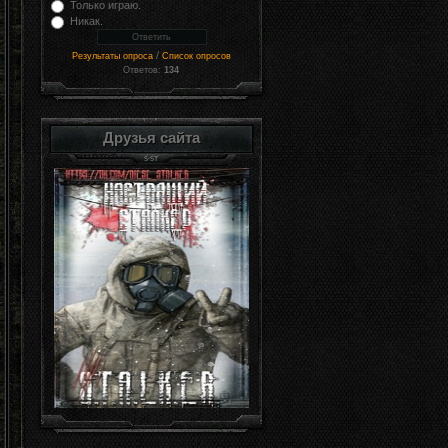
Только играю.
Никак.
/
Результаты опроса
Список опросов
Ответов:
134
Друзья сайта