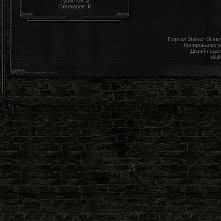
Туристов:
2
Сталкеров:
0
Портал Stalker-St я
Копирование 
Дизайн сде
Stal