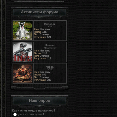
Активисты форума
Мировой
"VIP"
Ранг:
Бог зоны
Посты:
1857
Пол:
Сталкер
Репутация:
521
Ramzes
"Модератор"
Ранг:
Бог зоны
Посты:
1116
Пол:
Сталкер
Репутация:
112
Червь
"VIP"
Ранг:
Бог зоны
Посты:
875
Пол:
Сталкер
Репутация:
250
Наш опрос
Как насчет модов на сталкер?
Да,я их сам делаю!