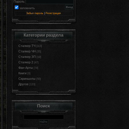
Пароль:
запомнить
Забыл пароль
|
Регистрация
Категории раздела
Сталкер ТЧ
[113]
Сталкер ЧН
[35]
Сталкер ЗП
[19]
Сталкер 2
[47]
Фан-Арты
[74]
Книги
[0]
Cкриншоты
[50]
Другое
[123]
Поиск