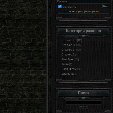
Пароль:
запомнить
Забыл пароль
|
Регистрация
Категории раздела
Сталкер ТЧ
[113]
Сталкер ЧН
[35]
Сталкер ЗП
[19]
Сталкер 2
[47]
Фан-Арты
[74]
Книги
[0]
Cкриншоты
[50]
Другое
[123]
Поиск