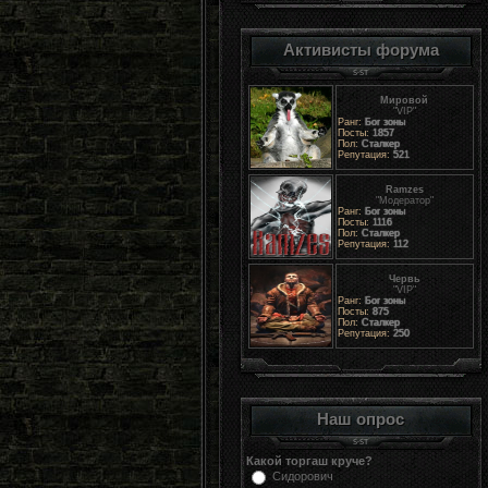
Активисты форума
Мировой
"VIP"
Ранг:
Бог зоны
Посты:
1857
Пол:
Сталкер
Репутация:
521
Ramzes
"Модератор"
Ранг:
Бог зоны
Посты:
1116
Пол:
Сталкер
Репутация:
112
Червь
"VIP"
Ранг:
Бог зоны
Посты:
875
Пол:
Сталкер
Репутация:
250
Наш опрос
Какой торгаш круче?
Сидорович