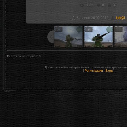
2035
0
3.0
В реальном размере
1024x768
/ 7
Добавлено
26.02.2012
tab@i
Всего комментариев
:
0
Добавлять комментарии могут только зарегистрированн
[
Регистрация
|
Вход
]