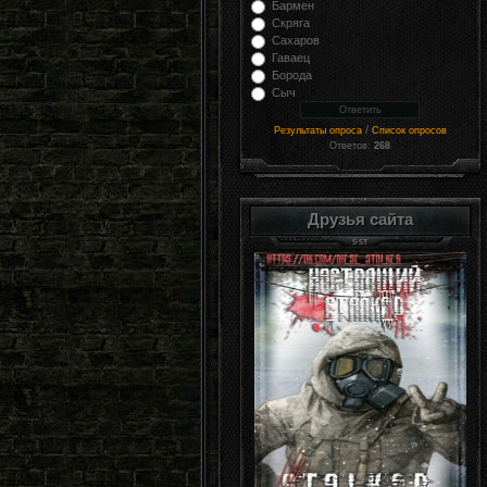
Бармен
Скряга
Сахаров
Гаваец
Борода
Сыч
/
Результаты опроса
Список опросов
Ответов:
268
Друзья сайта