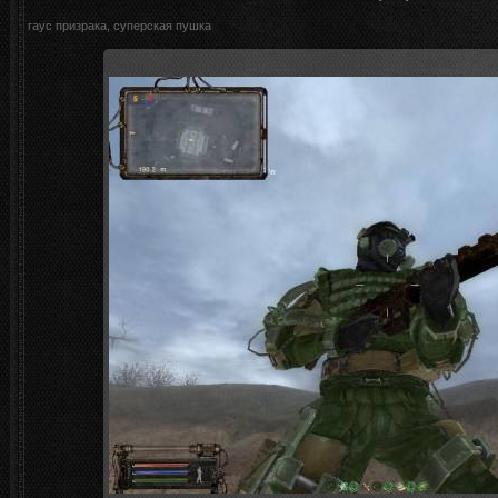
гаус призрака, суперская пушка