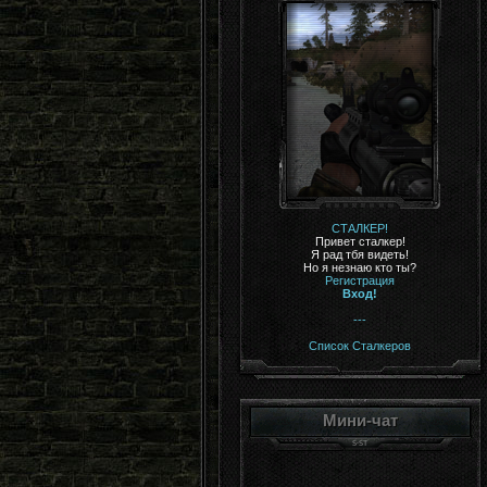
СТАЛКЕР!
Привет сталкер!
Я рад тбя видеть!
Но я незнаю кто ты?
Регистрация
Вход!
---
Список Сталкеров
Мини-чат