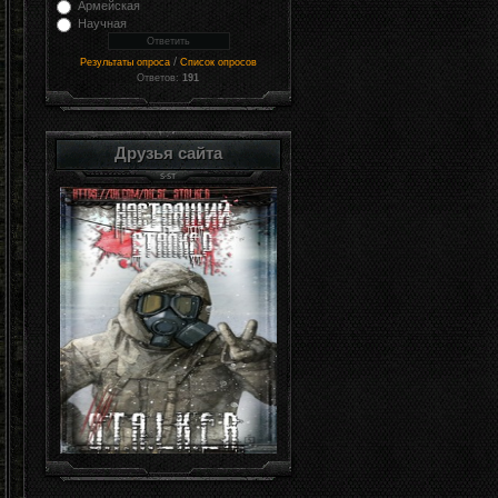
Армейская
Научная
/
Результаты опроса
Список опросов
Ответов:
191
Друзья сайта