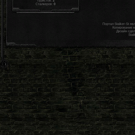
Туристов:
2
Сталкеров:
0
Портал Stalker-St я
Копирование 
Дизайн сде
Stal