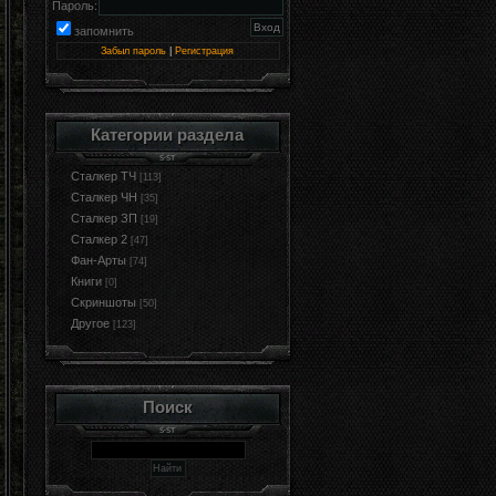
Пароль:
запомнить
Забыл пароль
|
Регистрация
Категории раздела
Сталкер ТЧ
[113]
Сталкер ЧН
[35]
Сталкер ЗП
[19]
Сталкер 2
[47]
Фан-Арты
[74]
Книги
[0]
Cкриншоты
[50]
Другое
[123]
Поиск