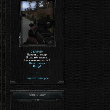
СТАЛКЕР!
Привет сталкер!
Я рад тбя видеть!
Но я незнаю кто ты?
Регистрация
Вход!
---
Список Сталкеров
Мини-чат