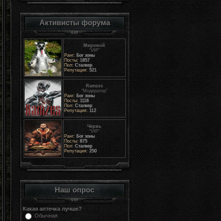
Активисты форума
Мировой
"VIP"
Ранг:
Бог зоны
Посты:
1857
Пол:
Сталкер
Репутация:
521
Ramzes
"Модератор"
Ранг:
Бог зоны
Посты:
1116
Пол:
Сталкер
Репутация:
112
Червь
"VIP"
Ранг:
Бог зоны
Посты:
875
Пол:
Сталкер
Репутация:
250
Наш опрос
Какая аптечка лучше?
Обычная