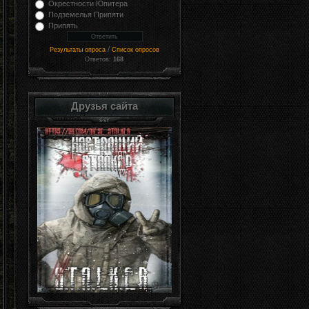
Окрестности Юпитера
Подземелья Припяти
Припять
/
Результаты опроса
Список опросов
Ответов:
168
Друзья сайта