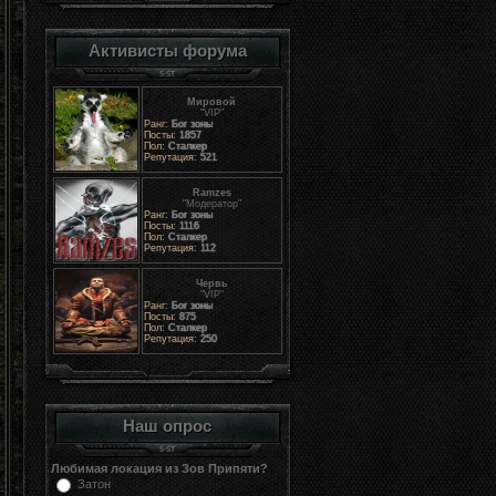
Активисты форума
Мировой
"VIP"
Ранг:
Бог зоны
Посты:
1857
Пол:
Сталкер
Репутация:
521
Ramzes
"Модератор"
Ранг:
Бог зоны
Посты:
1116
Пол:
Сталкер
Репутация:
112
Червь
"VIP"
Ранг:
Бог зоны
Посты:
875
Пол:
Сталкер
Репутация:
250
Наш опрос
Любимая локация из Зов Припяти?
Затон