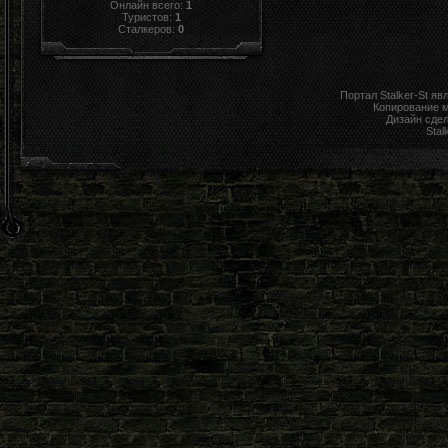
Онлайн всего:
1
Туристов:
1
Сталкеров:
0
Портал Stalker-St я
Копирование 
Дизайн сде
Stal