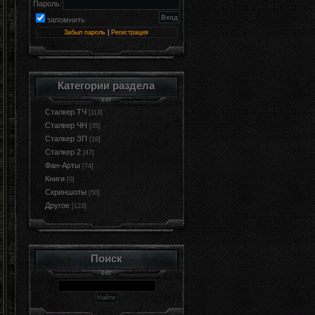
Пароль:
запомнить
Забыл пароль
|
Регистрация
Категории раздела
Сталкер ТЧ
[113]
Сталкер ЧН
[35]
Сталкер ЗП
[19]
Сталкер 2
[47]
Фан-Арты
[74]
Книги
[0]
Cкриншоты
[50]
Другое
[123]
Поиск