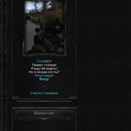
СТАЛКЕР!
Привет сталкер!
Я рад тбя видеть!
Но я незнаю кто ты?
Регистрация
Вход!
---
Список Сталкеров
Мини-чат