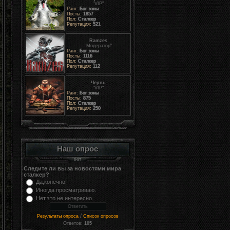
"VIP"
Ранг:
Бог зоны
Посты:
1857
Пол:
Сталкер
Репутация:
521
Ramzes
"Модератор"
Ранг:
Бог зоны
Посты:
1116
Пол:
Сталкер
Репутация:
112
Червь
"VIP"
Ранг:
Бог зоны
Посты:
875
Пол:
Сталкер
Репутация:
250
Наш опрос
Следите ли вы за новостями мира
сталкер?
Да,конечно!
Иногда просматриваю.
Нет,это не интересно.
/
Результаты опроса
Список опросов
Ответов:
105