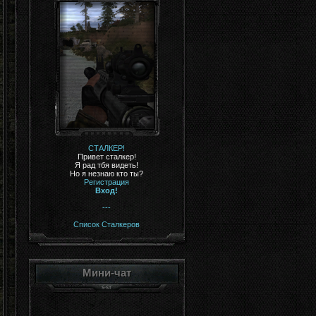
СТАЛКЕР!
Привет сталкер!
Я рад тбя видеть!
Но я незнаю кто ты?
Регистрация
Вход!
---
Список Сталкеров
Мини-чат