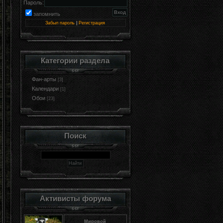
Пароль:
запомнить
Забыл пароль
|
Регистрация
Категории раздела
Фан-арты
[3]
Календари
[1]
Обои
[23]
Поиск
Активисты форума
Мировой