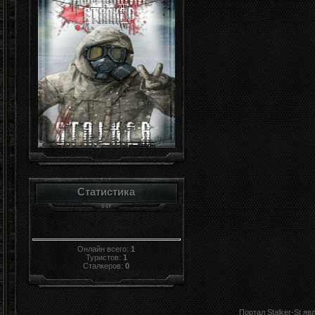
Статистика
Онлайн всего:
1
Туристов:
1
Сталкеров:
0
Портал Stalker-St я