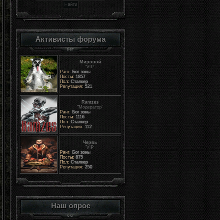
Активисты форума
Мировой
"VIP"
Ранг:
Бог зоны
Посты:
1857
Пол:
Сталкер
Репутация:
521
Ramzes
"Модератор"
Ранг:
Бог зоны
Посты:
1116
Пол:
Сталкер
Репутация:
112
Червь
"VIP"
Ранг:
Бог зоны
Посты:
875
Пол:
Сталкер
Репутация:
250
Наш опрос