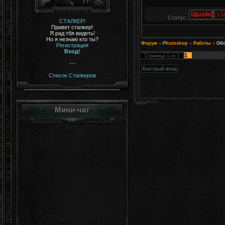
Статус:
СТАЛКЕР!
Привет сталкер!
Я рад тбя видеть!
Но я незнаю кто ты?
Форум
»
Photoshop
»
Работы
»
Об
Регистрация
Вход!
1
Страница
1
из
1
---
Список Сталкеров
Мини-чат