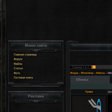
Меню сайта
Главная страница
Форум
Файлы
1
Страница
1
из
1
Статьи
Фото
Форум
»
Photoshop
»
Работы
»
Об
Гостевая книга
Обоина
Туман
Дат
Реклама