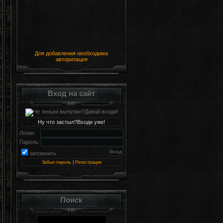
Для добавления необходима
авторизация
Вход на сайт
Ну что застыл?Входи уже!
Логин:
Пароль:
запомнить
Забыл пароль
|
Регистрация
Поиск