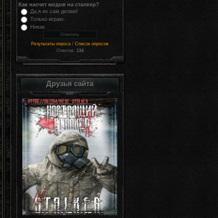
Как насчет модов на сталкер?
Да,я их сам делаю!
Только играю.
Никак.
/
Результаты опроса
Список опросов
Ответов:
134
Друзья сайта