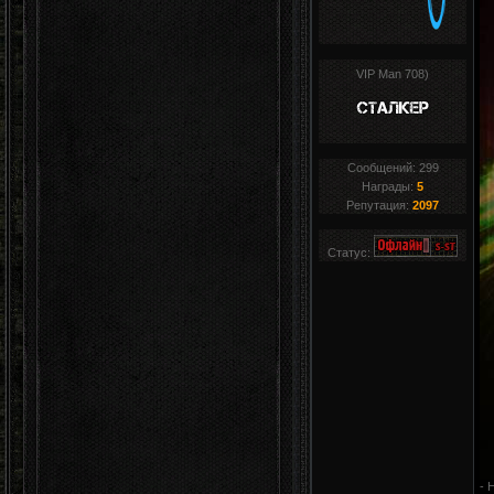
VIP Man 708)
Сообщений:
299
Награды:
5
Репутация:
2097
Статус:
- 