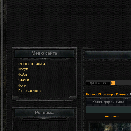
Меню сайта
Главная страница
Форум
Файлы
Статьи
1
Страница
1
из
1
Фото
Гостевая книга
Форум
»
Photoshop
»
Работы
»
К
Календарик типа..
Реклама
Анархист