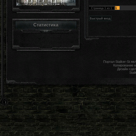
1
Страница
1
из
1
Статистика
Портал Stalker-St я
Копирование 
Дизайн сде
Stal