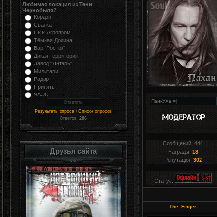
Любимая локация из Тени
Чернобыля?
Кордон
Свалка
НИИ Агропром
Тёмная Долина
Бар "Росток"
Дикая территория
Завод "Янтарь"
Милитари
Радар
Припять
ЧАЭС
/
Результаты опроса
Список опросов
Ответов:
286
Сообщений:
444
Друзья сайта
Награды:
18
Репутация:
302
Статус:
The_Finger