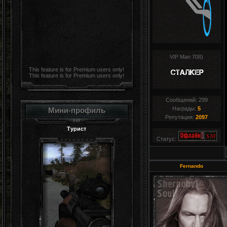
VIP Man 708)
This feature is for Premium users only!
This feature is for Premium users only!
Сообщений:
299
Награды:
5
Мини-профиль
Репутация:
2097
Турист
Статус:
Fernando