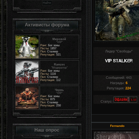
Активисты форума
Мировой
"VIP"
Ранг:
Бог зоны
Посты:
1857
Лидер "Свободы"
Пол:
Сталкер
Репутация:
521
Ramzes
"Модератор"
Ранг:
Бог зоны
Посты:
1116
Пол:
Сталкер
Сообщений:
443
Репутация:
112
Награды:
6
Репутация:
224
Червь
"VIP"
Ранг:
Бог зоны
Посты:
875
Статус:
Пол:
Сталкер
Репутация:
250
Fernando
Наш опрос