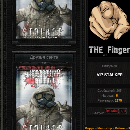
Друзья сайта
Билдоман
Сообщений:
265
Награды:
8
Репутация:
2175
Статус:
Форум
»
Photoshop
»
Работы
»
К