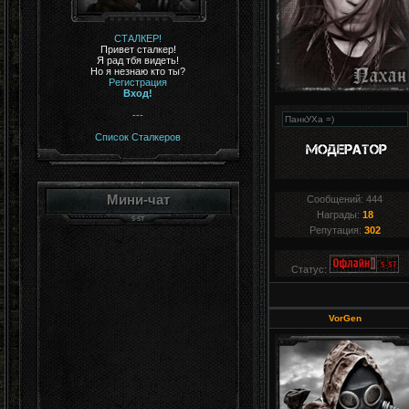
СТАЛКЕР!
Привет сталкер!
Я рад тбя видеть!
Но я незнаю кто ты?
Регистрация
Вход!
---
Список Сталкеров
Мини-чат
Сообщений:
444
Награды:
18
Репутация:
302
Статус:
VorGen