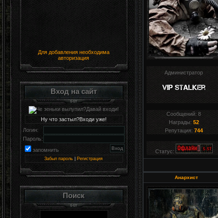
Для добавления необходима
авторизация
Администратор
Вход на сайт
Сообщений:
8
Ну что застыл?Входи уже!
Награды:
52
Логин:
Репутация:
744
Пароль:
запомнить
Статус:
Забыл пароль
|
Регистрация
Анархист
Поиск