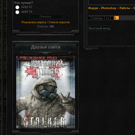
Что лучше?
АКМ 47
Форум
»
Photoshop
»
Работы
»
АКМ 74
1
Страница
1
из
1
/
Результаты опроса
Список опросов
Ответов:
196
Друзья сайта