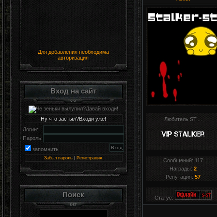
Для добавления необходима
авторизация
Вход на сайт
Ну что застыл?Входи уже!
Любитель ST....
Логин:
Пароль:
запомнить
Забыл пароль
|
Регистрация
Сообщений:
117
Награды:
2
Репутация:
57
Поиск
Статус: