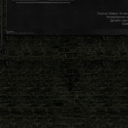
Портал Stalker-St я
Копирование 
Дизайн сде
Stal