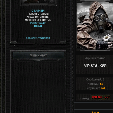
СТАЛКЕР!
Привет сталкер!
Я рад тбя видеть!
Но я незнаю кто ты?
Регистрация
Вход!
---
Список Сталкеров
Мини-чат
Администратор
Сообщений:
8
Награды:
52
Репутация:
744
Статус:
Asxat