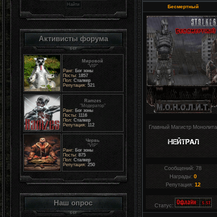
Бесмертный
Активисты форума
Мировой
"VIP"
Ранг:
Бог зоны
Посты:
1857
Пол:
Сталкер
Репутация:
521
Ramzes
"Модератор"
Ранг:
Бог зоны
Посты:
1116
Пол:
Сталкер
Репутация:
112
Главный Магистр Монолит
Червь
"VIP"
Ранг:
Бог зоны
Посты:
875
Пол:
Сталкер
Репутация:
250
Сообщений:
78
Награды:
0
Репутация:
12
Наш опрос
Статус: