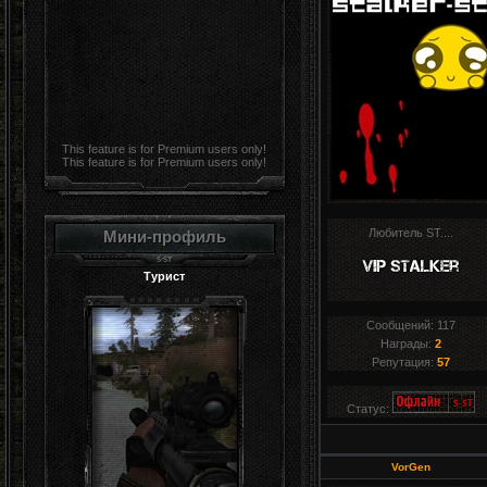
This feature is for Premium users only!
This feature is for Premium users only!
Любитель ST....
Мини-профиль
Турист
Сообщений:
117
Награды:
2
Репутация:
57
Статус:
VorGen