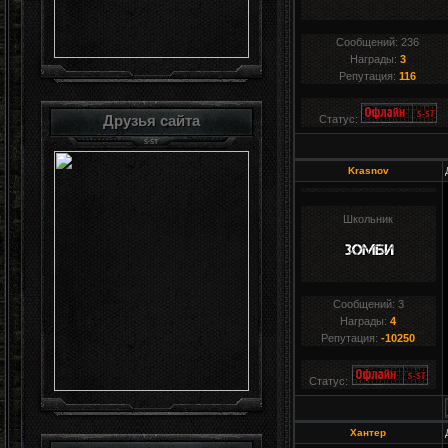
Сообщений:
236
Награды:
3
Репутация:
116
Друзья сайта
Статус:
Krasnov
Школьник
Сообщений:
3
Награды:
4
Репутация:
-10250
Статус:
Xaнтер