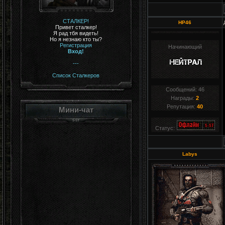
СТАЛКЕР!
HP46
Привет сталкер!
Я рад тбя видеть!
Но я незнаю кто ты?
Регистрация
Начинающий
Вход!
---
Список Сталкеров
Сообщений:
46
Награды:
2
Репутация:
40
Мини-чат
Статус:
Labys