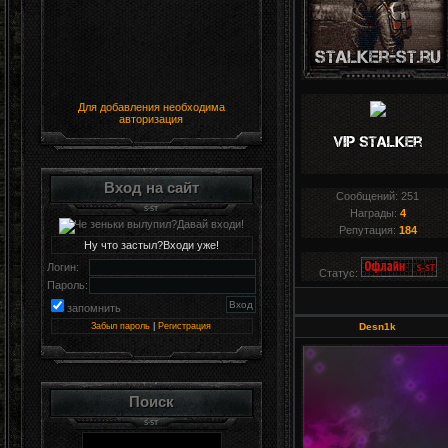
Для добавления необходима
авторизация
Вход на сайт
Сообщений:
251
Награды:
4
Репутация:
184
Ну что застыл?Входи уже!
Логин:
Статус:
Пароль:
запомнить
Забыл пароль
|
Регистрация
Desn1k
Поиск