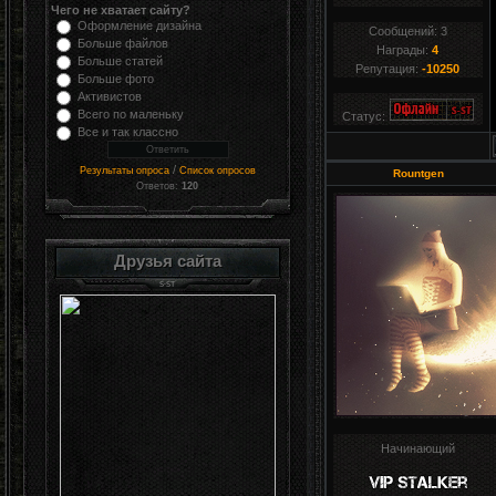
Чего не хватает сайту?
Оформление дизайна
Сообщений:
3
Больше файлов
Награды:
4
Больше статей
Репутация:
-10250
Больше фото
Активистов
Всего по маленьку
Статус:
Все и так классно
/
Результаты опроса
Список опросов
Rountgen
Ответов:
120
Друзья сайта
Начинающий