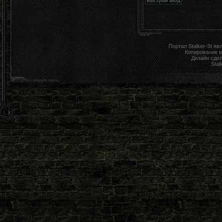
Портал Stalker-St я
Копирование 
Дизайн сде
Stal