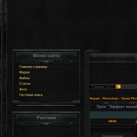
Меню сайта
Главная страница
Форум
Файлы
Статьи
1
Страница
1
из
1
Фото
Гостевая книга
Форум
»
Photoshop
»
Уроки Pho
Урок "Эффект маза
Реклама
HP46
Начинающий