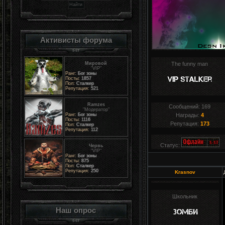
Активисты форума
Мировой
The funny man
"VIP"
Ранг:
Бог зоны
Посты:
1857
Пол:
Сталкер
Репутация:
521
Ramzes
Сообщений:
169
"Модератор"
Ранг:
Бог зоны
Награды:
4
Посты:
1116
Репутация:
173
Пол:
Сталкер
Репутация:
112
Статус:
Червь
"VIP"
Ранг:
Бог зоны
Посты:
875
Пол:
Сталкер
Репутация:
250
Krasnov
Школьник
Наш опрос