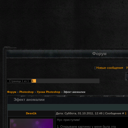
Форум
[
Новые сообщения
·
У
1
Страница
1
из
1
Форум
»
Photoshop
»
Уроки Photoshop
»
Эфект аномалии
Эфект аномалии
Desn1k
Дата: Суббота, 01.10.2011, 12:46 | Сообщение #
1
Нус приступим!
1. Открываем картинку у меня была эта