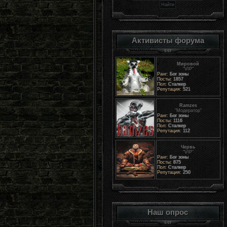
Активисты форума
Мировой
"VIP"
Ранг:
Бог зоны
Посты:
1857
Пол:
Сталкер
Репутация:
521
Ramzes
"Модератор"
Ранг:
Бог зоны
Посты:
1116
Пол:
Сталкер
Репутация:
112
Червь
"VIP"
Ранг:
Бог зоны
Посты:
875
Пол:
Сталкер
Репутация:
250
Наш опрос