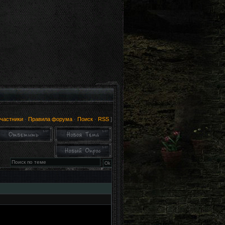
частники
·
Правила форума
·
Поиск
·
RSS
]