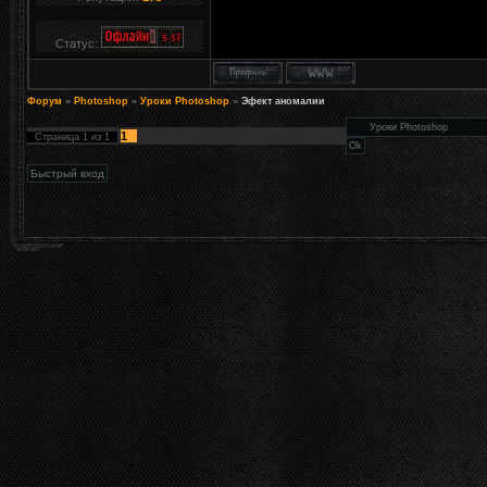
Статус:
Форум
»
Photoshop
»
Уроки Photoshop
»
Эфект аномалии
1
Страница
1
из
1