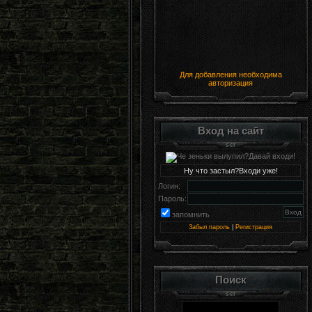
Для добавления необходима
авторизация
Вход на сайт
Ну что застыл?Входи уже!
Логин:
Пароль:
запомнить
Забыл пароль
|
Регистрация
Поиск