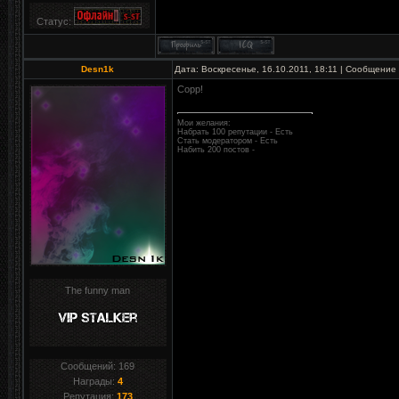
Статус:
Desn1k
Дата: Воскресенье, 16.10.2011, 18:11 | Сообщение
Сорр!
Мои желания:
Набрать 100 репутации - Есть
Стать модератором - Есть
Набить 200 постов -
The funny man
Сообщений:
169
Награды:
4
Репутация:
173