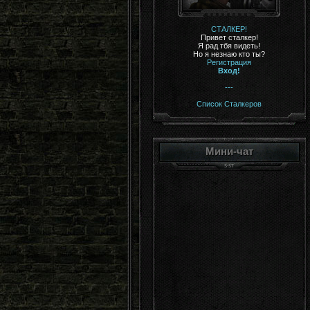
СТАЛКЕР!
Привет сталкер!
Я рад тбя видеть!
Но я незнаю кто ты?
Регистрация
Вход!
---
Список Сталкеров
Мини-чат