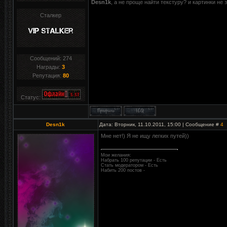
Desn1k
, а не проще найти текстуру? и картинки не
Сталкер
Сообщений:
274
Награды:
3
Репутация:
80
Статус:
Desn1k
Дата: Вторник, 11.10.2011, 15:00 | Сообщение #
4
Мне нет!) Я не ищу легких путей))
Мои желания:
Набрать 100 репутации - Есть
Стать модератором - Есть
Набить 200 постов -