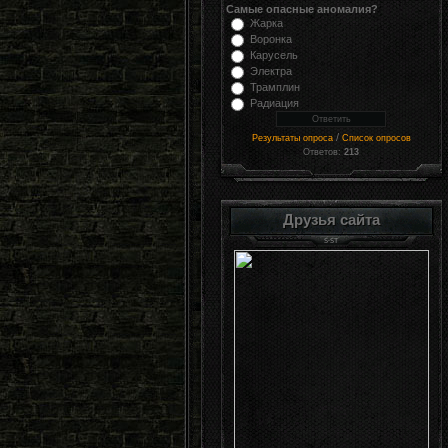
Самые опасные аномалия?
Жарка
Воронка
Карусель
Электра
Трамплин
Радиация
/
Результаты опроса
Список опросов
Ответов:
213
Друзья сайта