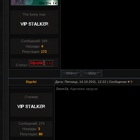
The funny man
Сообщений:
169
Награды:
4
Репутация:
173
Статус:
Digefal
Дата: Пятница, 14.10.2011, 12:22 | Сообщение #
5
Desn1k
, Картинки загрузи
Сталкер
Сообщений:
274
Награды:
3
Репутация:
80