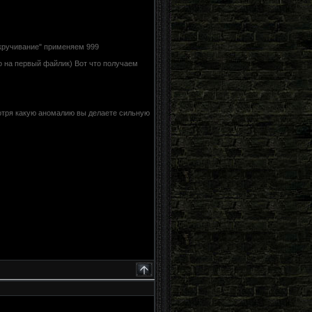
кручивание" применяем 999
о на первый файлик) Вот что получаем
тря какую аномалию вы делаете сильную