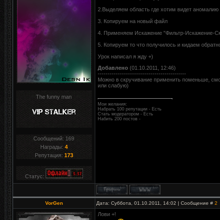
2.Выделяем область где хотим видет аномалию
3. Копируем на новый файл
4. Применяем Искажение "Фильтр-Искажение-С
5. Копируем то что получилось и кидаем обратн
Урок написал я жду +)
Добавлено
(01.10.2011, 12:46)
---------------------------------------------
Можно в скручивание применить поменьше, смо
или слабую)
The funny man
Мои желания:
Набрать 100 репутации - Есть
Стать модератором - Есть
Набить 200 постов -
Сообщений:
169
Награды:
4
Репутация:
173
Статус:
VorGen
Дата: Суббота, 01.10.2011, 14:02 | Сообщение #
2
Лови +!