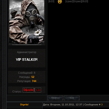
[b10]
[cpas]![/cpas][/b10]
Администратор
Сообщений:
8
Награды:
52
Репутация:
744
Статус:
Digefal
Дата: Вторник, 11.10.2011, 12:37 | Сообщение #
3