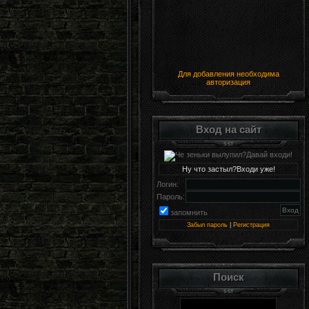
Для добавления необходима
авторизация
Вход на сайт
Ну что застыл?Входи уже!
Логин:
Пароль:
запомнить
Забыл пароль
|
Регистрация
Поиск