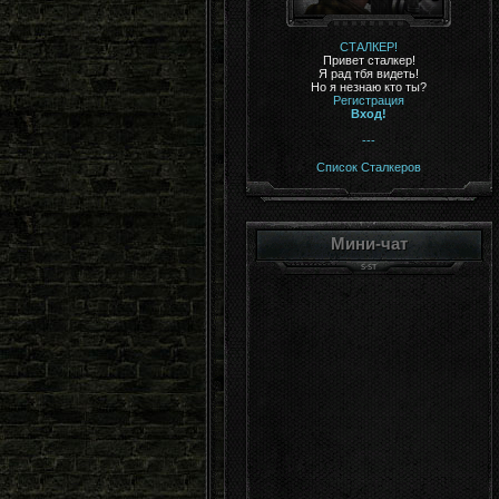
СТАЛКЕР!
Привет сталкер!
Я рад тбя видеть!
Но я незнаю кто ты?
Регистрация
Вход!
---
Список Сталкеров
Мини-чат