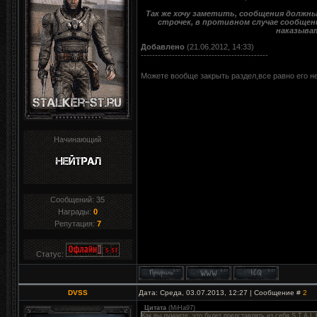
Так же хочу заметить, сообщения должны
строчек, в противном случае сообщен
наказыва
Добавлено
(21.06.2012, 14:33)
---------------------------------------------
Можете вообще закрыть раздел,все равно его не
Начинающий
Сообщений:
35
Награды:
0
Репутация:
7
Статус:
DVSS
Дата: Среда, 03.07.2013, 12:27 | Сообщение #
2
Цитата
(
MiHa97
)
Как вы думаете, что будет представлять из себя S.T.A.L.