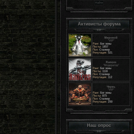
Активисты форума
Мировой
"VIP"
Ранг:
Бог зоны
Посты:
1857
Пол:
Сталкер
Репутация:
521
Ramzes
"Модератор"
Ранг:
Бог зоны
Посты:
1116
Пол:
Сталкер
Репутация:
112
Червь
"VIP"
Ранг:
Бог зоны
Посты:
875
Пол:
Сталкер
Репутация:
250
Наш опрос