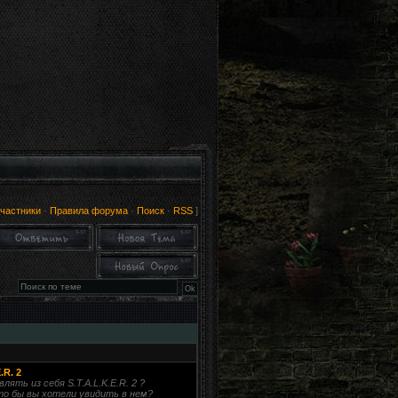
частники
·
Правила форума
·
Поиск
·
RSS
]
.R. 2
ять из себя S.T.A.L.K.E.R. 2 ?
то бы вы хотели увидить в нем?