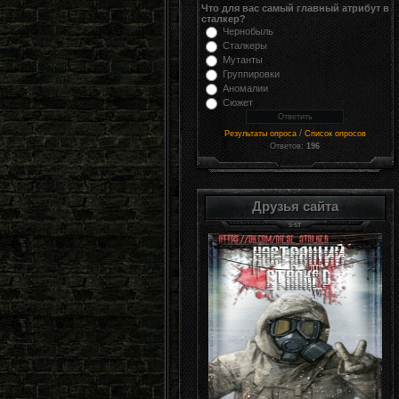
Что для вас самый главный атрибут в
сталкер?
Чернобыль
Сталкеры
Мутанты
Группировки
Аномалии
Сюжет
/
Результаты опроса
Список опросов
Ответов:
196
Друзья сайта