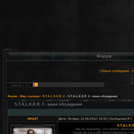
Форум
[
Новые сообщения
·
У
1
Страница
1
из
1
Форум
»
Мир сталкера
»
S.T.A.L.K.E.R. 2
»
S.T.A.L.K.E.R. 2 - ваши обсуждения
S.T.A.L.K.E.R. 2 - ваши обсуждения
MiHa97
Дата: Четверг, 21.06.2012, 14:33 | Сообщение #
1
S.T.A.L.K.E
Как вы думаете, что будет представл
Каким вы его себе представляете и ч