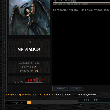
Цитата
DVSS
(
)
я думаю мы это не скоро узнаем
Согласен, Григорич ща команду подыскив
ГМ
Сообщений:
182
Награды:
2
Репутация:
10
Статус:
Форум
»
Мир сталкера
»
S.T.A.L.K.E.R. 2
»
S.T.A.L.K.E.R. 2 - ваши обсуждения
1
Страница
1
из
1