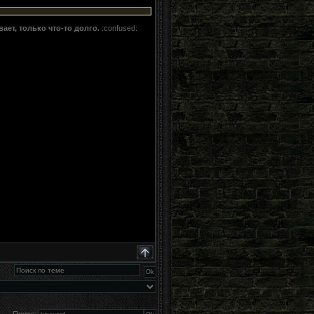
ает, только что-то долго.
:confused: