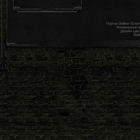
Портал Stalker-St я
Копирование 
Дизайн сде
Stal