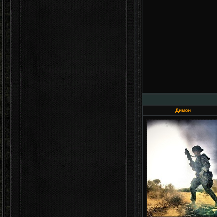
Димон