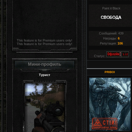
Paint it Black
Сообщений:
439
Награды:
6
This feature is for Premium users only!
Репутация:
106
This feature is for Premium users only!
Статус:
Мини-профиль
PRIBOI
Турист