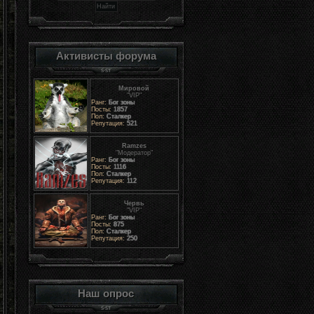
Активисты форума
Мировой
"VIP"
Ранг:
Бог зоны
Посты:
1857
Пол:
Сталкер
Репутация:
521
Ramzes
"Модератор"
Ранг:
Бог зоны
Посты:
1116
Пол:
Сталкер
Репутация:
112
Червь
"VIP"
Ранг:
Бог зоны
Посты:
875
Пол:
Сталкер
Репутация:
250
Наш опрос