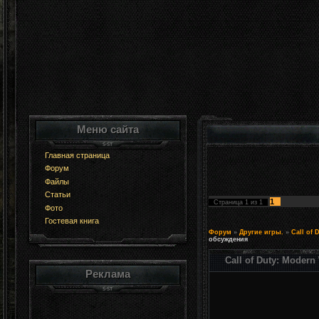
Меню сайта
Главная страница
Форум
Файлы
Статьи
1
Страница
1
из
1
Фото
Гостевая книга
Форум
»
Другие игры.
»
Call of 
обсуждения
Call of Duty: Moder
Реклама