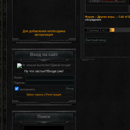
Статус:
Форум
»
Другие игры.
»
Call of 
обсуждения
1
Страница
1
из
1
Для добавления необходима
авторизация
Вход на сайт
Ну что застыл?Входи уже!
Логин:
Пароль:
запомнить
Забыл пароль
|
Регистрация
Поиск