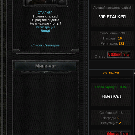
Лучший писатель сайта!
СТАЛКЕР!
Привет сталкер!
Я рад тбя видеть!
Но я незнаю кто ты?
Регистрация
Вход!
Сообщений:
530
---
Награды:
10
Репутация:
272
Список Сталкеров
Статус:
Мини-чат
the_stalker
Глава отряда СПОМ
Сообщений:
16
Награды:
0
Репутация:
2