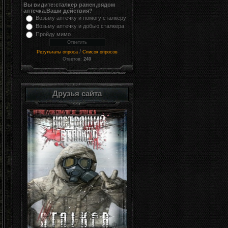
Вы видите:сталкер ранен,рядом
аптечка.Ваши действия?
Возьму аптечку и помогу сталкеру
Возьму аптечку и добью сталкера
Пройду мимо
/
Результаты опроса
Список опросов
Ответов:
240
Друзья сайта