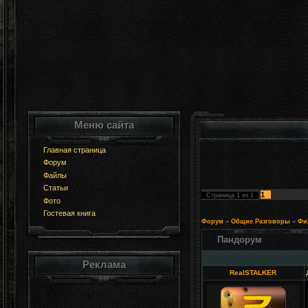
Меню сайта
Главная страница
Форум
Файлы
Статьи
1
Страница
1
из
1
Фото
Гостевая книга
Форум
»
Общие Разговоры
»
Фи
Пандорум
Реклама
RealSTALKER