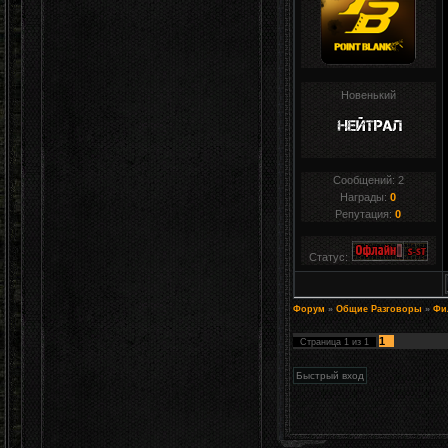
Новенький
Сообщений:
2
Награды:
0
Репутация:
0
Статус:
Форум
»
Общие Разговоры
»
Фи
1
Страница
1
из
1