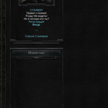
СТАЛКЕР!
Привет сталкер!
Я рад тбя видеть!
Но я незнаю кто ты?
Регистрация
Вход!
---
Список Сталкеров
Мини-чат