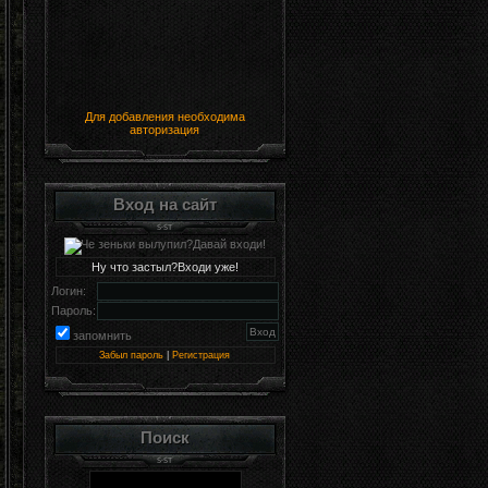
Для добавления необходима
авторизация
Вход на сайт
Ну что застыл?Входи уже!
Логин:
Пароль:
запомнить
Забыл пароль
|
Регистрация
Поиск