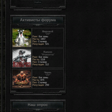
Активисты форума
Мировой
"VIP"
Ранг:
Бог зоны
Посты:
1857
Пол:
Сталкер
Репутация:
521
Ramzes
"Модератор"
Ранг:
Бог зоны
Посты:
1116
Пол:
Сталкер
Репутация:
112
Червь
"VIP"
Ранг:
Бог зоны
Посты:
875
Пол:
Сталкер
Репутация:
250
Наш опрос