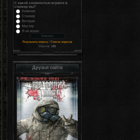
С какой сложностью играете в
сталкер вы?
Новичек
Сталкер
Ветеран
Мастер
Я не играл.
/
Результаты опроса
Список опросов
Ответов:
185
Друзья сайта