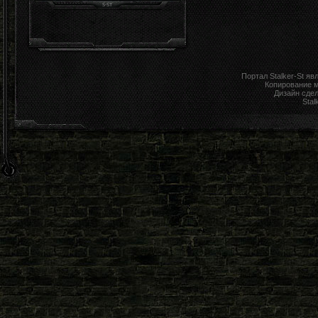
Портал Stalker-St я
Копирование 
Дизайн сде
Stal