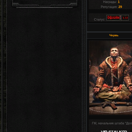
Награды:
1
Репутация:
29
Статус:
Червь
ГМ, начальник штаба "Дол