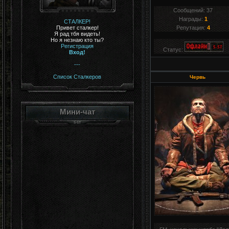
Сообщений:
37
Награды:
1
СТАЛКЕР!
Привет сталкер!
Репутация:
4
Я рад тбя видеть!
Но я незнаю кто ты?
Регистрация
Статус:
Вход!
---
Список Сталкеров
Червь
Мини-чат