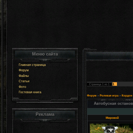
Меню сайта
Главная страница
Форум
Файлы
Статьи
1
Страница
1
из
1
Фото
Гостевая книга
Форум
»
Ролевая игра
»
Кордон
Автобусная останов
Реклама
Мировой