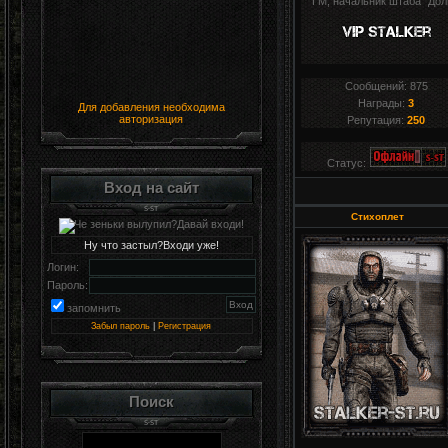
ГМ, начальник штаба "Дол
Сообщений:
875
Награды:
3
Для добавления необходима
авторизация
Репутация:
250
Статус:
Вход на сайт
Стихоплет
Ну что застыл?Входи уже!
Логин:
Пароль:
запомнить
Забыл пароль
|
Регистрация
Поиск