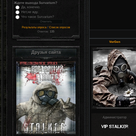
Ждете выхода Survarium?
Да, конечно.
Нет,не жду.
Что такое Survarium?
/
Результаты опроса
Список опросов
Ответов:
135
VorGen
Друзья сайта
Администратор