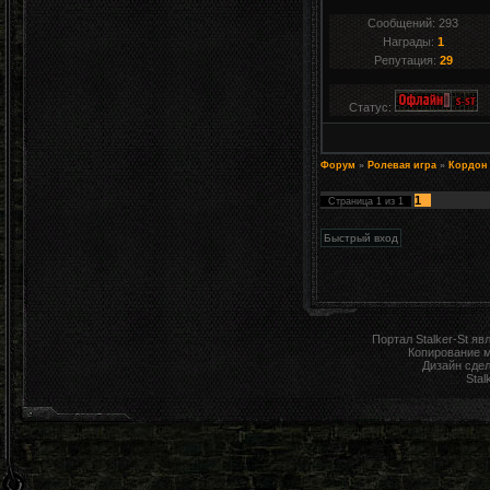
Сообщений:
293
Награды:
1
Репутация:
29
Статус:
Форум
»
Ролевая игра
»
Кордон
1
Страница
1
из
1
Портал Stalker-St я
Копирование 
Дизайн сде
Stal