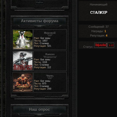
Начинающий
Активисты форума
Сообщений:
37
Награды:
1
Мировой
Репутация:
4
"VIP"
Ранг:
Бог зоны
Посты:
1857
Пол:
Сталкер
Репутация:
521
Статус:
Ramzes
"Модератор"
Ранг:
Бог зоны
Посты:
1116
Пол:
Сталкер
Репутация:
112
Червь
"VIP"
Ранг:
Бог зоны
Посты:
875
Пол:
Сталкер
Репутация:
250
Наш опрос