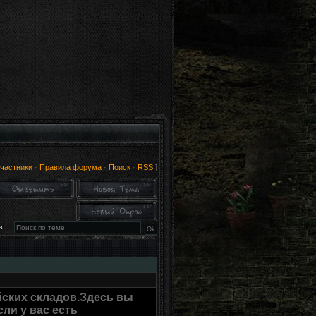
частники
·
Правила форума
·
Поиск
·
RSS
]
в
ских складов.Здесь вы
сли у вас есть