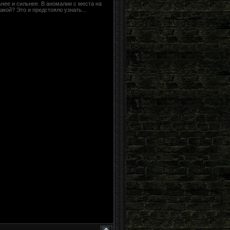
ьнее и сильнее. В аномалии с места на
акой? Это и предстояло узнать...