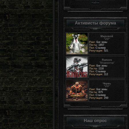
Активисты форума
Мировой
"VIP"
Ранг:
Бог зоны
Посты:
1857
Пол:
Сталкер
Репутация:
521
Ramzes
"Модератор"
Ранг:
Бог зоны
Посты:
1116
Пол:
Сталкер
Репутация:
112
Червь
"VIP"
Ранг:
Бог зоны
Посты:
875
Пол:
Сталкер
Репутация:
250
Наш опрос