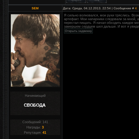
SEM
Дата: Среда, 04.12.2013, 22:54 | Сообщение #
4
Я сильно волновался, мои руки тряслись. Воз
артефакт. Мои напарники следовали за мной, а
перестал пищать. Я начал обходить каждое мес
замершем сердцем шел дальше. И вот я увидел 
Начинающий
Сообщений:
141
Награды:
3
Репутация:
41