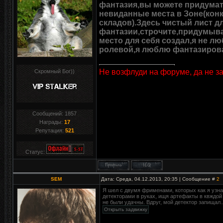
фантазия,вы можете придума
невиданные места в Зоне(кон
складов).Здесь чистый лист д
фантазии,строчите,придумывай
место для себя создал,я не л
ролевой,я люблю фантазироват
Не возфлуди на форуме, да не з
Скромный Бог))
Сообщений:
1857
Награды:
17
Репутация:
521
Статус:
SEM
Дата: Среда, 04.12.2013, 20:35 | Сообщение #
2
Я шел с двумя фрименами, которых как я узна
детекторами в руках, ищя артефакты в квждой
не были удачны. Вдруг, мой детектор запищал..