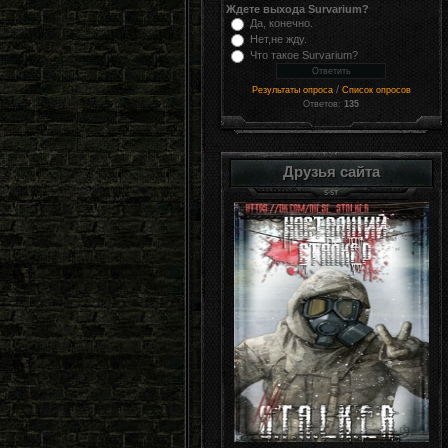
Ждете выхода Survarium?
Да, конечно.
Нет,не жду.
Что такое Survarium?
/
Результаты опроса
Список опросов
Ответов:
135
Друзья сайта