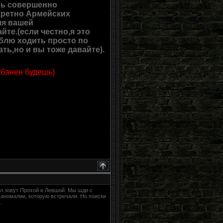
ть совершенно
кретно Армейских
ля вашей
те.(если честно,я это
юблю ходить просто по
ь,но и вы тоже давайте).
абанен будешь)
л зовут Прохой и Левшой. Мы шди с
 аномалии, которую встречали. Но поиски
.