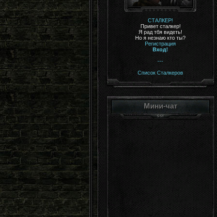
СТАЛКЕР!
Привет сталкер!
Я рад тбя видеть!
Но я незнаю кто ты?
Регистрация
Вход!
---
Список Сталкеров
Мини-чат