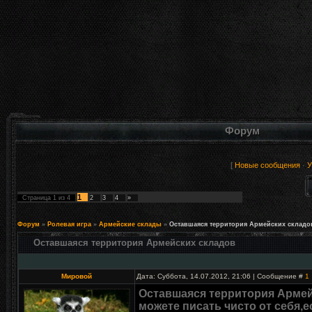
Форум
[
Новые сообщения
·
У
1
Страница
1
из
4
2
3
4
»
Форум
»
Ролевая игра
»
Армейские склады
»
Оставшаяся территория Армейских складо
Оставшаяся территория Армейских складов
Мировой
Дата: Суббота, 14.07.2012, 21:06 | Сообщение #
1
Оставшаяся территория Армей
можете писать чисто от себя,е