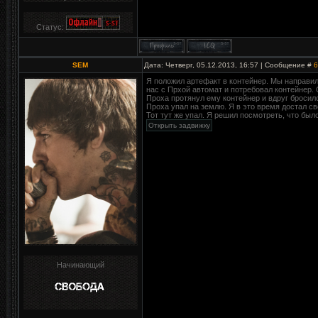
Статус:
SEM
Дата: Четверг, 05.12.2013, 16:57 | Сообщение #
6
Я положил артефакт в контейнер. Мы направи
нас с Прхой автомат и потребовал контейнер.
Проха протянул ему контейнер и вдруг бросилс
Проха упал на землю. Я в это время достал св
Тот тут же упал. Я решил посмотреть, что было
Начинающий