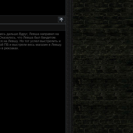
лись дальше.Вдруг, Левша направил на
 Оказалось, что Левша был бандитом.
я на Левшу. Но тот успел выстрелить и
ой ПБ и выстрели весь магазин в Левшу.
 в рюкзаках.