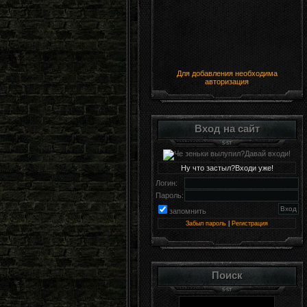
Для добавления необходима
авторизация
Вход на сайт
Ну что застыл?Входи уже!
Логин:
Пароль:
запомнить
Забыл пароль
|
Регистрация
Поиск