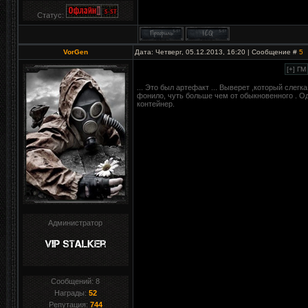
Статус:
VorGen
Дата: Четверг, 05.12.2013, 16:20 | Сообщение #
5
... Это был артефакт ... Выверет ,который слегк
фонило, чуть больше чем от обыкновенного . О
контейнер.
Администратор
Сообщений:
8
Награды:
52
Репутация:
744