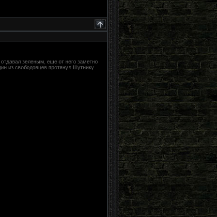
а отдавал зеленым, еще от него заметно
дин из свободовцев протянул Шутнику