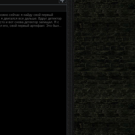
можно сейчас я найду свой первый
 я двигался все дальше. Вдруг детектор
то и вот снова детектор запищал. Я с
его, свой первый артефакт. Это был...