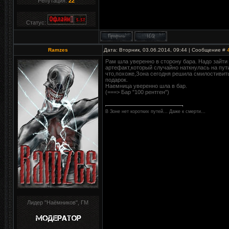
Репутация:
22
Статус:
Ramzes
Дата: Вторник, 03.06.2014, 09:44 | Сообщение #
Рам шла уверенно в сторону бара. Надо зайти 
артефакт,который случайно наткнулась на пути
что,похоже,Зона сегодня решила смилостивить
подарок.
Наемница уверенно шла в бар.
(===> Бар "100 рентген")
В Зоне нет коротких путей... Даже к смерти...
Лидер "Наёмников", ГМ