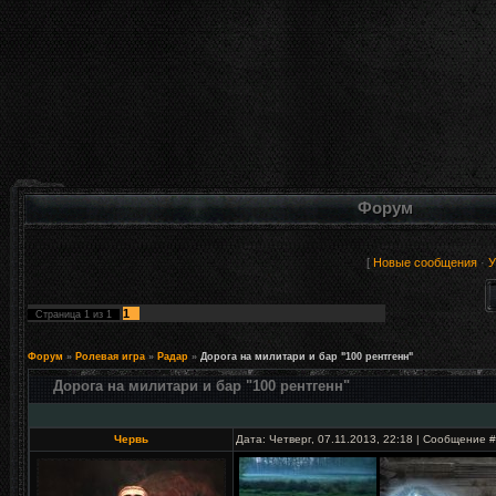
Форум
[
Новые сообщения
·
У
1
Страница
1
из
1
Форум
»
Ролевая игра
»
Радар
»
Дорога на милитари и бар "100 рентгенн"
Дорога на милитари и бар "100 рентгенн"
Червь
Дата: Четверг, 07.11.2013, 22:18 | Сообщение 