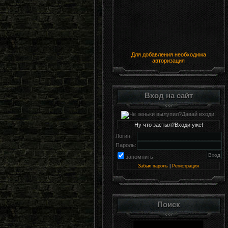
Для добавления необходима
авторизация
Вход на сайт
Ну что застыл?Входи уже!
Логин:
Пароль:
запомнить
Забыл пароль
|
Регистрация
Поиск