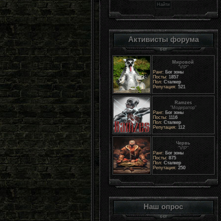
Активисты форума
Мировой
"VIP"
Ранг:
Бог зоны
Посты:
1857
Пол:
Сталкер
Репутация:
521
Ramzes
"Модератор"
Ранг:
Бог зоны
Посты:
1116
Пол:
Сталкер
Репутация:
112
Червь
"VIP"
Ранг:
Бог зоны
Посты:
875
Пол:
Сталкер
Репутация:
250
Наш опрос