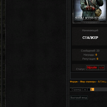
Начинающий
Сообщений:
20
Награды:
0
Репутация:
0
Статус:
Форум
»
Мир сталкера
»
S.T.A.L
1
Страница
1
из
1