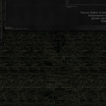
Портал Stalker-St я
Копирование 
Дизайн сде
Stal