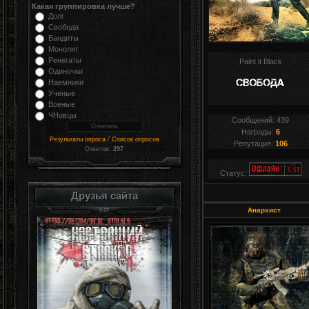
Какая группировка лучше?
Долг
Свобода
Бандиты
Монолит
Ренегаты
Paint it Black
Одиночки
Наемники
Ученые
Военые
ЧНовцы
Сообщений:
439
Награды:
6
/
Результаты опроса
Список опросов
Репутация:
106
Ответов:
297
Статус:
Друзья сайта
Анархист