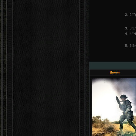
2
.
2."
3
.
3.3.
4
.
4."
5
.
5.В
Димон