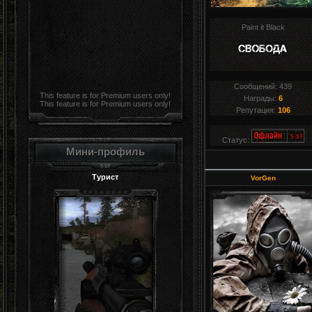
Paint it Black
Сообщений:
439
This feature is for Premium users only!
Награды:
6
This feature is for Premium users only!
Репутация:
106
Статус:
Мини-профиль
Турист
VorGen