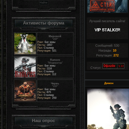
Лучший писатель сайта!
Активисты форума
Мировой
"VIP"
Ранг:
Бог зоны
Посты:
1857
Сообщений:
530
Пол:
Сталкер
Награды:
10
Репутация:
521
Репутация:
272
Ramzes
"Модератор"
Ранг:
Бог зоны
Статус:
Посты:
1116
Пол:
Сталкер
Репутация:
112
Димон
Червь
"VIP"
Ранг:
Бог зоны
Посты:
875
Пол:
Сталкер
Репутация:
250
Наш опрос