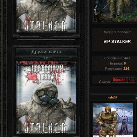
Лидер "Свободы"
Друзья сайта
Сообщений:
443
Награды:
6
Репутация:
224
Статус:
tab@i