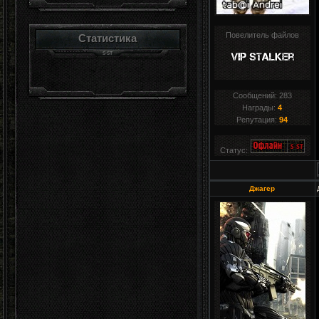
Повелитель файлов
Статистика
Сообщений:
283
Награды:
4
Репутация:
94
Статус:
Джагер