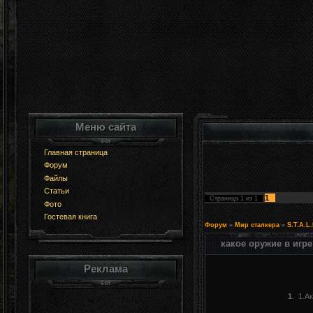
Меню сайта
Главная страница
Форум
Файлы
Статьи
1
Страница
1
из
1
Фото
Гостевая книга
Форум
»
Мир сталкера
»
S.T.A.L
какое оружие в игр
Реклама
1
.
1.А