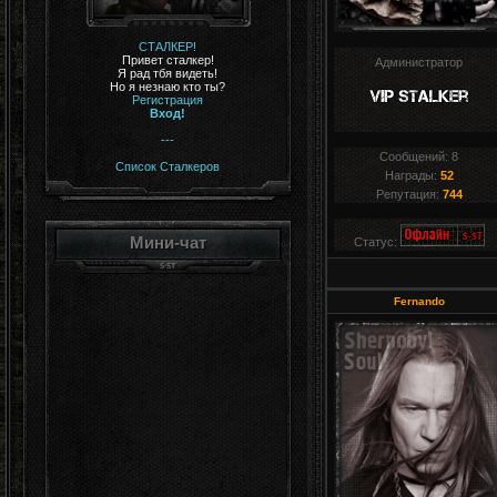
СТАЛКЕР!
Привет сталкер!
Администратор
Я рад тбя видеть!
Но я незнаю кто ты?
Регистрация
Вход!
---
Сообщений:
8
Список Сталкеров
Награды:
52
Репутация:
744
Мини-чат
Статус:
Fernando