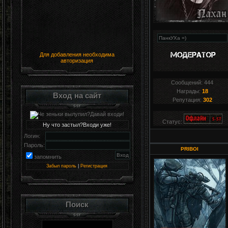
Для добавления необходима
авторизация
Сообщений:
444
Награды:
18
Вход на сайт
Репутация:
302
Статус:
Ну что застыл?Входи уже!
Логин:
Пароль:
PRIBOI
запомнить
Забыл пароль
|
Регистрация
Поиск