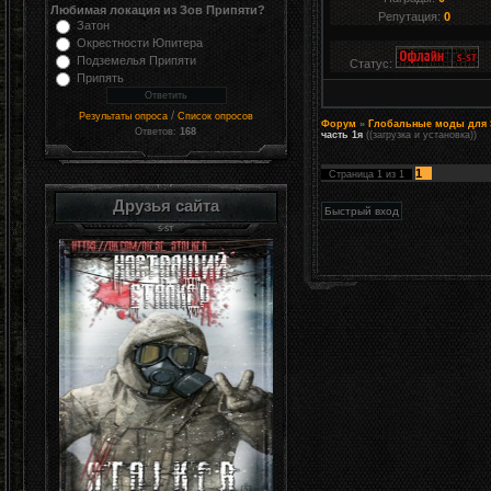
Любимая локация из Зов Припяти?
Репутация:
0
Затон
Окрестности Юпитера
Подземелья Припяти
Статус:
Припять
/
Результаты опроса
Список опросов
Форум
»
Глобальные моды для S
Ответов:
168
часть 1я
((загрузка и установка))
1
Страница
1
из
1
Друзья сайта