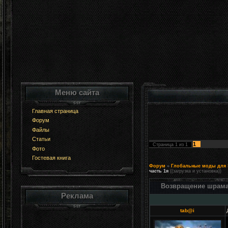
Меню сайта
Главная страница
Форум
Файлы
Статьи
1
Страница
1
из
1
Фото
Гостевая книга
Форум
»
Глобальные моды для S
часть 1я
((загрузка и установка))
Возвращение шрама
Реклама
tab@i