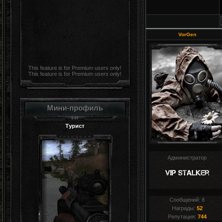
VorGen
This feature is for Premium users only!
This feature is for Premium users only!
Мини-профиль
Турист
Администратор
Сообщений:
8
Награды:
52
Репутация:
744