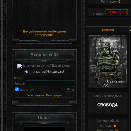
Репутация:
0
Статус:
StraNNik
Для добавления необходима
авторизация
Вход на сайт
Ну что застыл?Входи уже!
Логин:
Пароль:
запомнить
Забыл пароль
|
Регистрация
Боец <<Свободы>>
Поиск
Сообщений:
55
Награды:
0
Репутация:
40