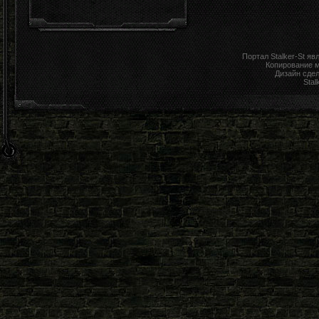
Портал Stalker-St я
Копирование 
Дизайн сде
Stal