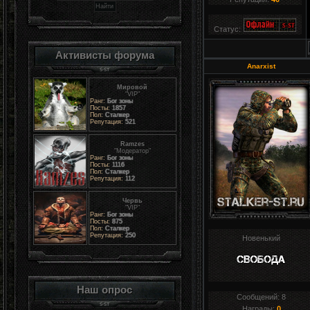
Статус:
Активисты форума
Anarxist
Мировой
"VIP"
Ранг:
Бог зоны
Посты:
1857
Пол:
Сталкер
Репутация:
521
Ramzes
"Модератор"
Ранг:
Бог зоны
Посты:
1116
Пол:
Сталкер
Репутация:
112
Червь
"VIP"
Ранг:
Бог зоны
Посты:
875
Пол:
Сталкер
Репутация:
250
Новенький
Наш опрос
Сообщений:
8
Награды:
0