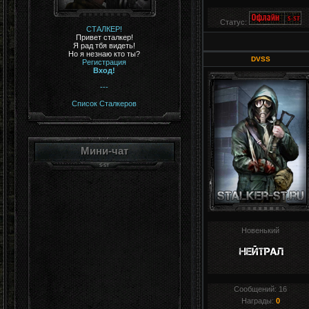
Статус:
СТАЛКЕР!
Привет сталкер!
Я рад тбя видеть!
Но я незнаю кто ты?
DVSS
Регистрация
Вход!
---
Список Сталкеров
Мини-чат
Новенький
Сообщений:
16
Награды:
0