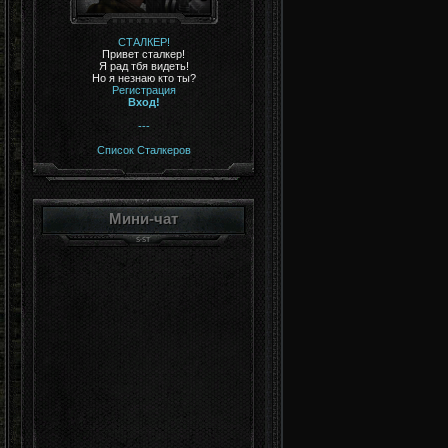
СТАЛКЕР!
Привет сталкер!
Я рад тбя видеть!
Но я незнаю кто ты?
Регистрация
Вход!
---
Список Сталкеров
Мини-чат