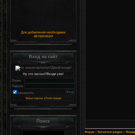
Для добавления необходима
авторизация
Вход на сайт
Ну что застыл?Входи уже!
Логин:
Пароль:
запомнить
Забыл пароль
|
Регистрация
Поиск
Форум
»
Survarium раздел
»
Локац