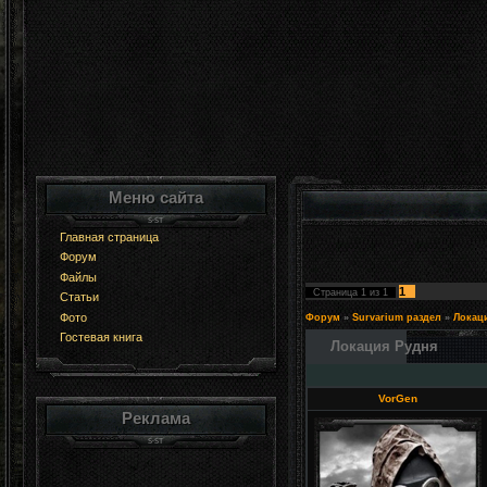
Меню сайта
Главная страница
Форум
Файлы
1
Страница
1
из
1
Статьи
Фото
Форум
»
Survarium раздел
»
Локац
Гостевая книга
Локация Рудня
VorGen
Реклама