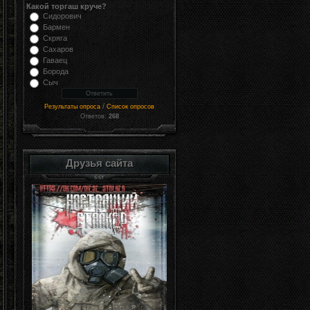
Какой торгаш круче?
Сидорович
Бармен
Скряга
Сахаров
Гаваец
Борода
Сыч
/
Результаты опроса
Список опросов
Ответов:
268
Друзья сайта