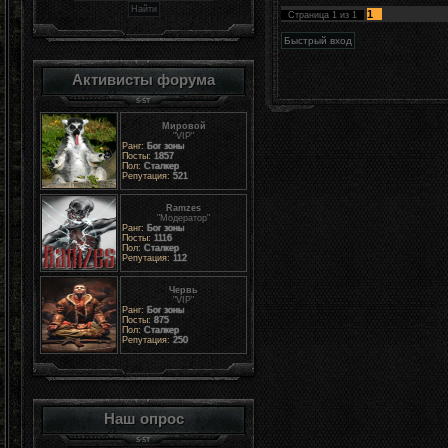
1
Страница
1
из
1
Активисты форума
Мировой
"VIP"
Ранг:
Бог зоны
Посты:
1857
Пол:
Сталкер
Репутация:
521
Ramzes
"Модератор"
Ранг:
Бог зоны
Посты:
1116
Пол:
Сталкер
Репутация:
112
Червь
"VIP"
Ранг:
Бог зоны
Посты:
875
Пол:
Сталкер
Репутация:
250
Наш опрос