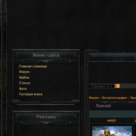
Меню сайта
Главная страница
Форум
Файлы
Статьи
1
Страница
1
из
1
Фото
Гостевая книга
Форум
»
Survarium раздел
»
Ору
Ловчий
Реклама
tab@i