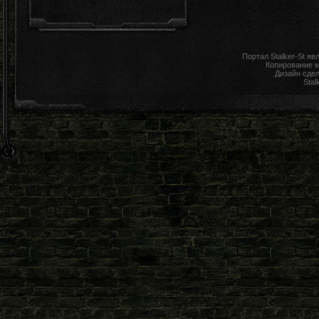
Портал Stalker-St я
Копирование 
Дизайн сде
Stal