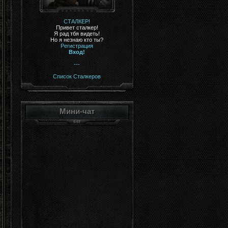
СТАЛКЕР!
Привет сталкер!
Я рад тбя видеть!
Но я незнаю кто ты?
Регистрация
Вход!
---
Список Сталкеров
Мини-чат