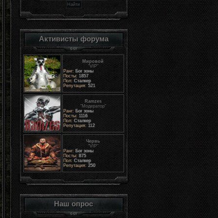
Активисты форума
Мировой
"VIP"
Ранг:
Бог зоны
Посты:
1857
Пол:
Сталкер
Репутация:
521
Ramzes
"Модератор"
Ранг:
Бог зоны
Посты:
1116
Пол:
Сталкер
Репутация:
112
Червь
"VIP"
Ранг:
Бог зоны
Посты:
875
Пол:
Сталкер
Репутация:
250
Наш опрос