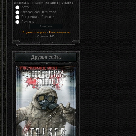
Любимая локация из Зов Припяти?
Затон
Окрестности Юпитера
Подземелья Припяти
Припять
/
Результаты опроса
Список опросов
Ответов:
168
Друзья сайта