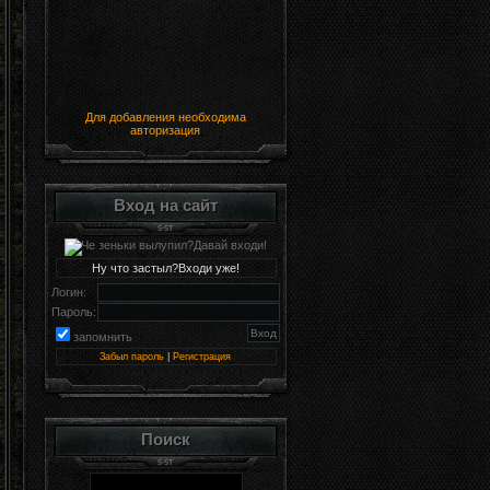
Для добавления необходима
авторизация
Вход на сайт
Ну что застыл?Входи уже!
Логин:
Пароль:
запомнить
Забыл пароль
|
Регистрация
Поиск