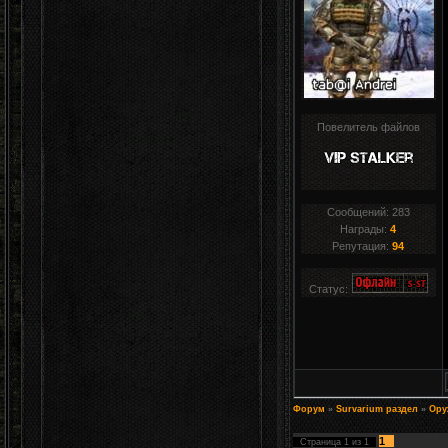
Повелитель файлов
Сообщений:
283
Награды:
4
Репутация:
94
Статус:
Форум
»
Survarium раздел
»
Ору
1
Страница
1
из
1