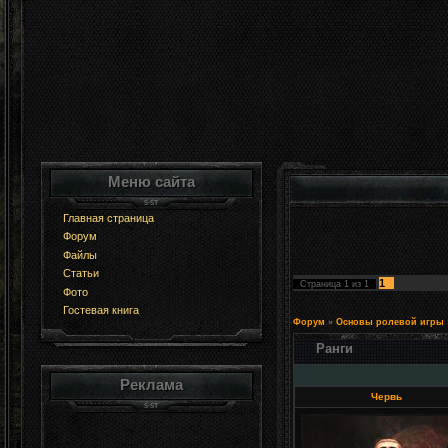
Меню сайта
Главная страница
Форум
Файлы
Статьи
1
Страница
1
из
1
Фото
Гостевая книга
Форум
»
Основы ролевой игры
Ранги
Реклама
Червь