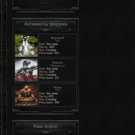
Активисты форума
Мировой
"VIP"
Ранг:
Бог зоны
Посты:
1857
Пол:
Сталкер
Репутация:
521
Ramzes
"Модератор"
Ранг:
Бог зоны
Посты:
1116
Пол:
Сталкер
Репутация:
112
Червь
"VIP"
Ранг:
Бог зоны
Посты:
875
Пол:
Сталкер
Репутация:
250
Наш опрос