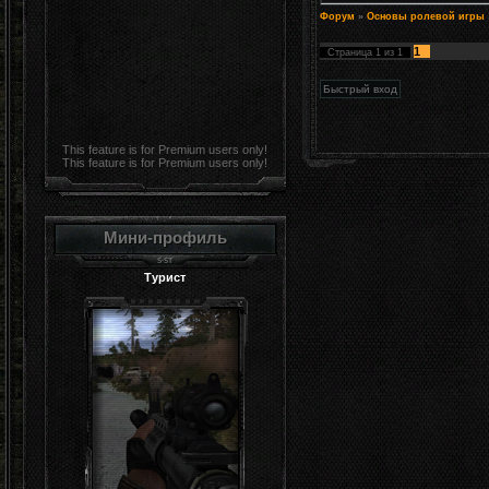
Форум
»
Основы ролевой игры
1
Страница
1
из
1
This feature is for Premium users only!
This feature is for Premium users only!
Мини-профиль
Турист