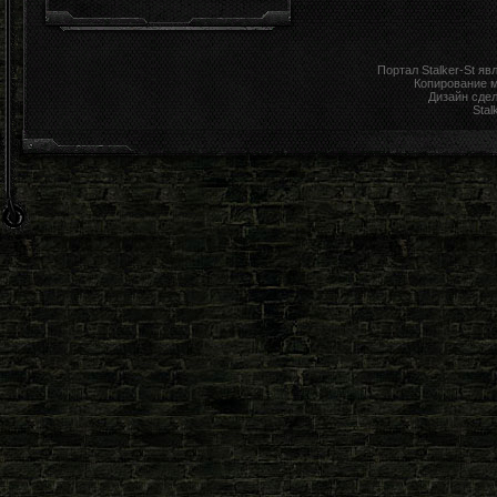
Портал Stalker-St я
Копирование 
Дизайн сде
Stal