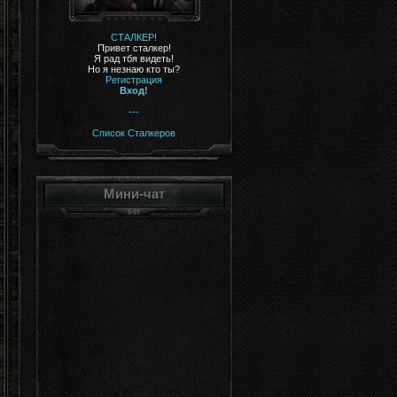
СТАЛКЕР!
Привет сталкер!
Я рад тбя видеть!
Но я незнаю кто ты?
Регистрация
Вход!
---
Список Сталкеров
Мини-чат