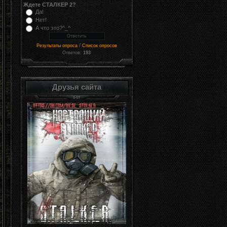
Ждете СТАЛКЕР 2?
Да!
Нет!
А что это?^_^
/
Результаты опроса
Список опросов
Ответов:
193
Друзья сайта