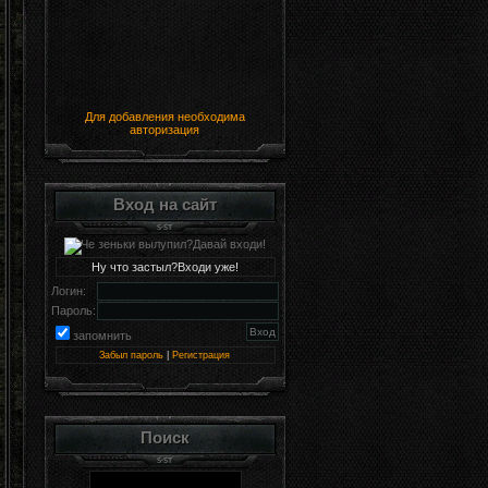
Для добавления необходима
авторизация
Вход на сайт
Ну что застыл?Входи уже!
Логин:
Пароль:
запомнить
Забыл пароль
|
Регистрация
Поиск