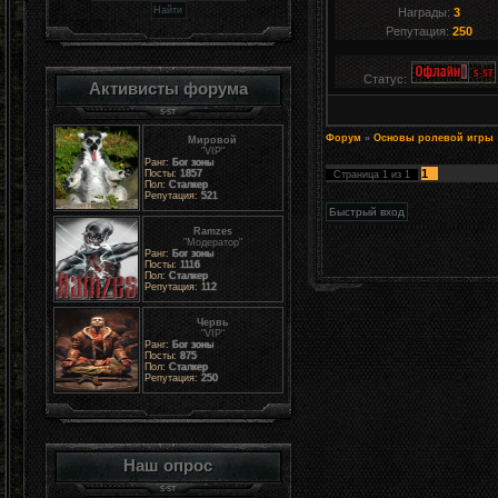
Награды:
3
Репутация:
250
Статус:
Активисты форума
Форум
»
Основы ролевой игры
Мировой
"VIP"
Ранг:
Бог зоны
1
Посты:
1857
Страница
1
из
1
Пол:
Сталкер
Репутация:
521
Ramzes
"Модератор"
Ранг:
Бог зоны
Посты:
1116
Пол:
Сталкер
Репутация:
112
Червь
"VIP"
Ранг:
Бог зоны
Посты:
875
Пол:
Сталкер
Репутация:
250
Наш опрос