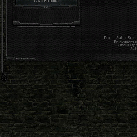
Статистика
Портал Stalker-St я
Копирование 
Дизайн сде
Stal