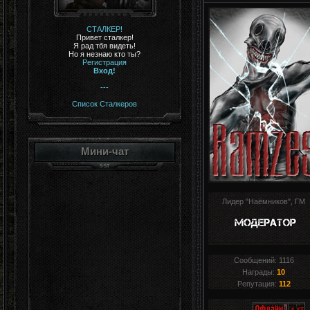
СТАЛКЕР!
Привет сталкер!
Я рад тбя видеть!
Но я незнаю кто ты?
Регистрация
Вход!
---
Список Сталкеров
Мини-чат
Лидер "Наёмников", ГМ
Сообщений:
1116
Награды:
10
Репутация:
112