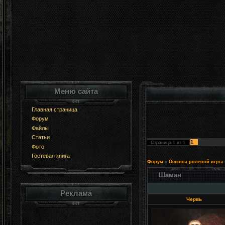
Меню сайта
Главная страница
Форум
Файлы
Статьи
1
Страница
1
из
1
Фото
Гостевая книга
Форум
»
Основы ролевой игры
Шаман
Реклама
Червь