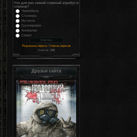
Что для вас самый главный атрибут в
сталкер?
Чернобыль
Сталкеры
Мутанты
Группировки
Аномалии
Сюжет
/
Результаты опроса
Список опросов
Ответов:
196
Друзья сайта