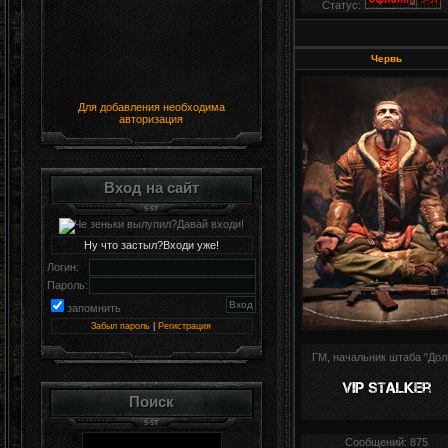
Статус:
Червь
Для добавления необходима
авторизация
Вход на сайт
Ну что застыл?Входи уже!
Логин:
Пароль:
запомнить
Забыл пароль
|
Регистрация
ГМ, начальник штаба "Дол
Поиск
Сообщений:
875