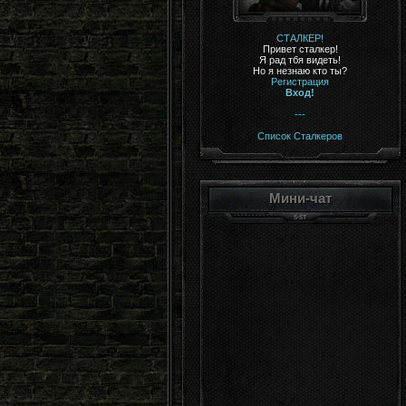
СТАЛКЕР!
Привет сталкер!
Я рад тбя видеть!
Но я незнаю кто ты?
Регистрация
Вход!
---
Список Сталкеров
Мини-чат