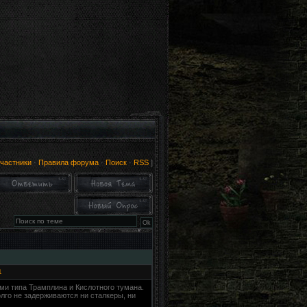
частники
·
Правила форума
·
Поиск
·
RSS
]
1
и типа Трамплина и Кислотного тумана.
олго не задерживаются ни сталкеры, ни