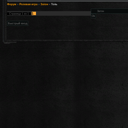
Форум
»
Ролевая игра
»
Затон
»
Топь
1
Страница
1
из
1