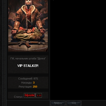
ГМ, начальник штаба "Долга"
Сообщений:
875
Награды:
3
Репутация:
250
Статус: