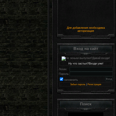
Для добавления необходима
авторизация
Вход на сайт
Ну что застыл?Входи уже!
Логин:
Пароль:
запомнить
Забыл пароль
|
Регистрация
Поиск