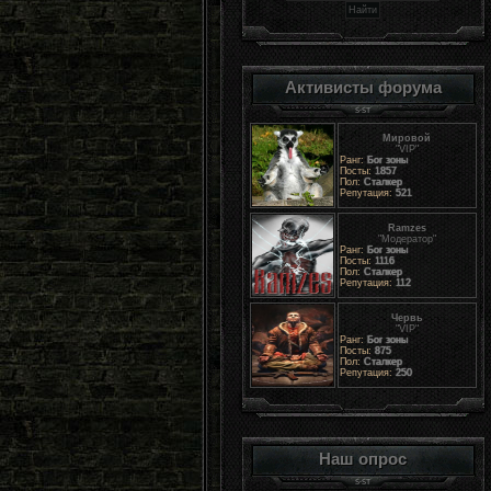
Активисты форума
Мировой
"VIP"
Ранг:
Бог зоны
Посты:
1857
Пол:
Сталкер
Репутация:
521
Ramzes
"Модератор"
Ранг:
Бог зоны
Посты:
1116
Пол:
Сталкер
Репутация:
112
Червь
"VIP"
Ранг:
Бог зоны
Посты:
875
Пол:
Сталкер
Репутация:
250
Наш опрос