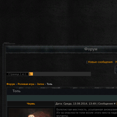
Форум
[
Новые сообщения
·
У
1
Страница
1
из
1
Форум
»
Ролевая игра
»
Затон
»
Топь
Топь
Червь
Дата: Среда, 13.08.2014, 13:49 | Сообщение #
Болотистая местность, усыпанная аномалиям
Из-за опасности топи возле этого места над
мутанты.