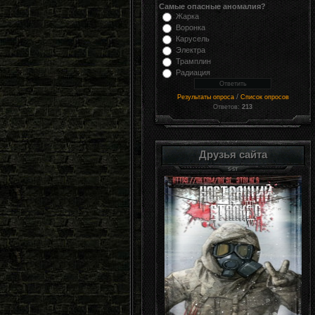
Самые опасные аномалия?
Жарка
Воронка
Карусель
Электра
Трамплин
Радиация
/
Результаты опроса
Список опросов
Ответов:
213
Друзья сайта