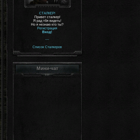
СТАЛКЕР!
Привет сталкер!
Я рад тбя видеть!
Но я незнаю кто ты?
Регистрация
Вход!
---
Список Сталкеров
Мини-чат