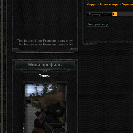
Форум
»
Ролевая игра
»
Окрестн
1
Страница
1
из
1
This feature is for Premium users only!
This feature is for Premium users only!
Мини-профиль
Турист