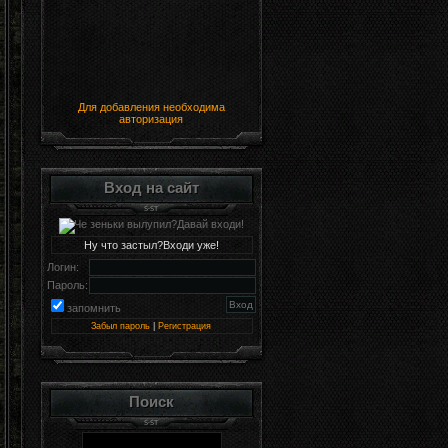
Для добавления необходима
авторизация
Вход на сайт
Ну что застыл?Входи уже!
Логин:
Пароль:
запомнить
Забыл пароль
|
Регистрация
Поиск