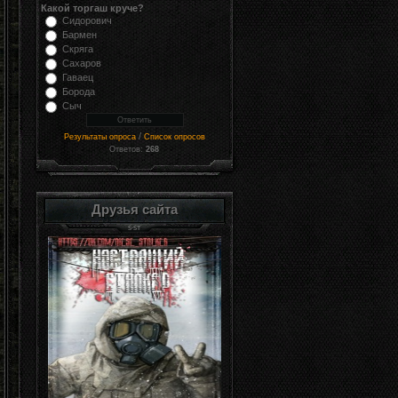
Какой торгаш круче?
Сидорович
Бармен
Скряга
Сахаров
Гаваец
Борода
Сыч
/
Результаты опроса
Список опросов
Ответов:
268
Друзья сайта