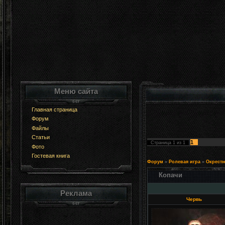
Меню сайта
Главная страница
Форум
Файлы
Статьи
1
Страница
1
из
1
Фото
Гостевая книга
Форум
»
Ролевая игра
»
Окрестн
Копачи
Реклама
Червь