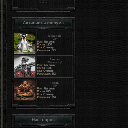
Активисты форума
Мировой
"VIP"
Ранг:
Бог зоны
Посты:
1857
Пол:
Сталкер
Репутация:
521
Ramzes
"Модератор"
Ранг:
Бог зоны
Посты:
1116
Пол:
Сталкер
Репутация:
112
Червь
"VIP"
Ранг:
Бог зоны
Посты:
875
Пол:
Сталкер
Репутация:
250
Наш опрос