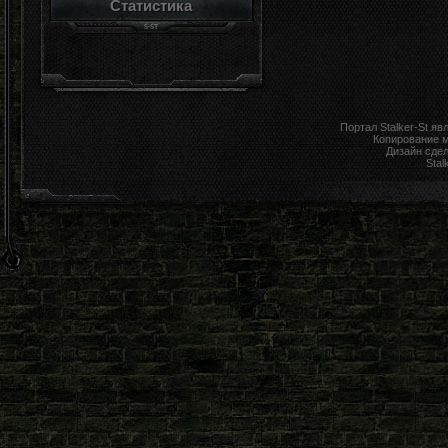
Статистика
Портал Stalker-St я
Копирование 
Дизайн сде
Stal