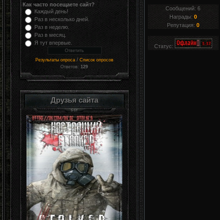
Как часто посещаете сайт?
Сообщений:
6
Каждый день!
Награды:
0
Раз в несколько дней.
Репутация:
0
Раз в неделю.
Раз в месяц.
Я тут впервые.
Статус:
/
Результаты опроса
Список опросов
Ответов:
129
Друзья сайта