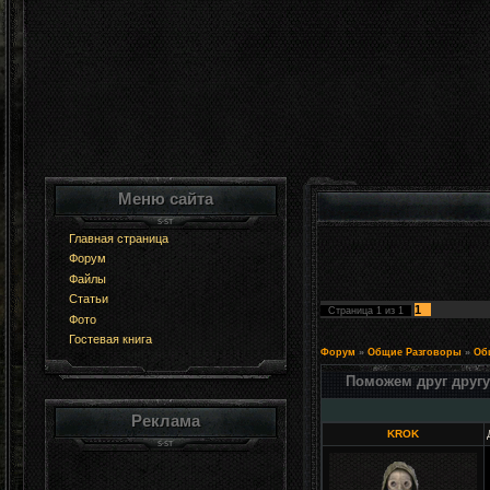
Меню сайта
Главная страница
Форум
Файлы
Статьи
1
Страница
1
из
1
Фото
Гостевая книга
Форум
»
Общие Разговоры
»
Об
Поможем друг другу
Реклама
KROK