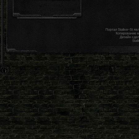
Портал Stalker-St я
Копирование 
Дизайн сде
Stal