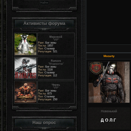
Активисты форума
Мировой
"VIP"
Ранг:
Бог зоны
Посты:
1857
Пол:
Сталкер
Репутация:
521
Mozarty
Ramzes
"Модератор"
Ранг:
Бог зоны
Посты:
1116
Пол:
Сталкер
Репутация:
112
Червь
"VIP"
Ранг:
Бог зоны
Посты:
875
Пол:
Сталкер
Репутация:
250
Новенький
Наш опрос