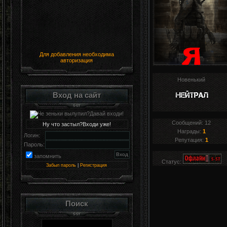
Для добавления необходима
авторизация
Новенький
Вход на сайт
Сообщений:
12
Ну что застыл?Входи уже!
Награды:
1
Логин:
Репутация:
1
Пароль:
запомнить
Статус:
Забыл пароль
|
Регистрация
Поиск