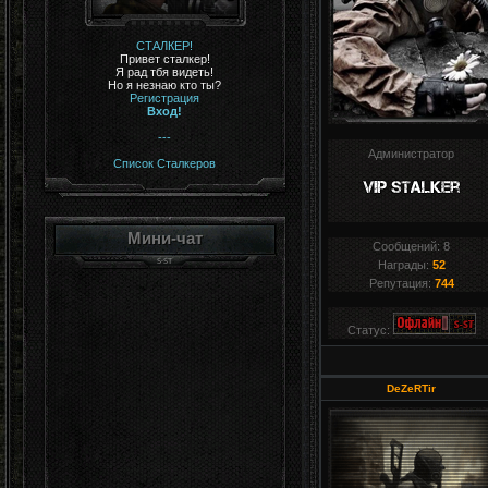
СТАЛКЕР!
Привет сталкер!
Я рад тбя видеть!
Но я незнаю кто ты?
Регистрация
Вход!
---
Администратор
Список Сталкеров
Мини-чат
Сообщений:
8
Награды:
52
Репутация:
744
Статус:
DeZeRTir