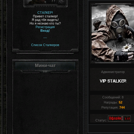
СТАЛКЕР!
Привет сталкер!
Я рад тбя видеть!
Но я незнаю кто ты?
Регистрация
Вход!
---
Список Сталкеров
Мини-чат
Администратор
Сообщений:
8
Награды:
52
Репутация:
744
Статус: