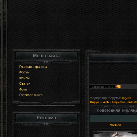
Меню сайта
Главная страница
Форум
Файлы
Статьи
1
Страница
1
из
1
Фото
Гостевая книга
Модератор форума:
Digefal
Форум
»
Web
»
Скрипты ucoz(sta
Новогодняя гирлянд
Реклама
VorGen