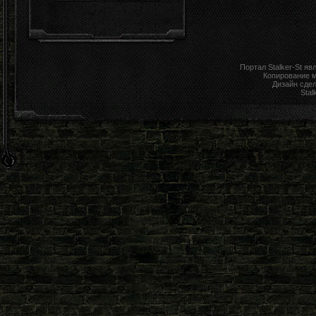
Портал Stalker-St я
Копирование 
Дизайн сде
Stal