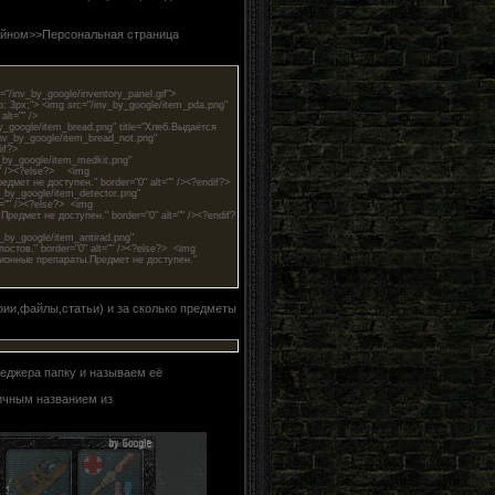
айном>>Персональная страница
/inv_by_google/inventory_panel.gif">
3px;"> <img src="/inv_by_google/item_pda.png"
lt="" />
gle/item_bread.png" title="Хлеб.Выдаётся
/inv_by_google/item_bread_not.png"
if?>
google/item_medkit.png"
="" /><?else?> <img
едмет не доступен." border="0" alt="" /><?endif?>
google/item_detector.png"
t="" /><?else?> <img
.Предмет не доступен." border="0" alt="" /><?endif?
google/item_antirad.png"
стов." border="0" alt="" /><?else?> <img
ационные препараты.Предмет не доступен."
рии,файлы,статьи) и за сколько предметы
еджера папку и называем её
ичным названием из