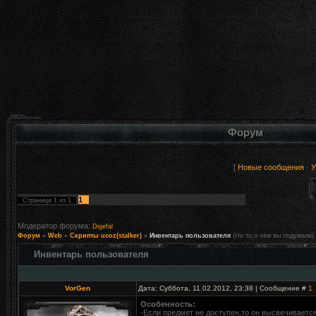
Форум
[
Новые сообщения
·
У
1
Страница
1
из
1
Модератор форума:
Digefal
Форум
»
Web
»
Скрипты ucoz(stalker)
»
Инвентарь пользователя
(Не то,о чём вы подумали)
Инвентарь пользователя
VorGen
Дата: Суббота, 11.02.2012, 23:38 | Сообщение #
1
Особенность:
-Если предмет не доступен,то он высвечиваетс