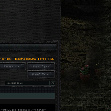
частники
·
Правила форума
·
Поиск
·
RSS
]
я тёмным и он прозрачен,что делает