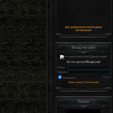
Для добавления необходима
авторизация
Вход на сайт
Ну что застыл?Входи уже!
Логин:
Пароль:
запомнить
Забыл пароль
|
Регистрация
Поиск