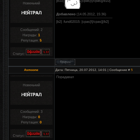
[b10]
[cpas]![/cpas][/b10]
Новенький
Добавлено
(14.05.2012, 15:36)
---------------------------------------------
[b2] :fund02015: [cpas]![/cpas][/b2]
Сообщений:
2
Награды:
1
Репутация:
5
Статус:
Asmoone
Дата: Пятница, 20.07.2012, 14:01 | Сообщение #
5
Порадавал
Новенький
Сообщений:
3
Награды:
0
Репутация:
0
Статус: