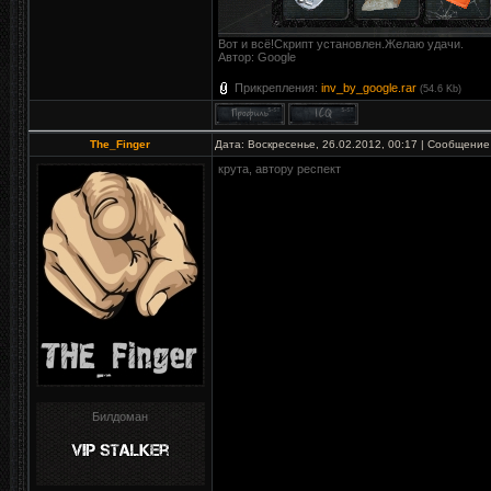
Вот и всё!Скрипт установлен.Желаю удачи.
Автор: Google
Прикрепления:
inv_by_google.rar
(54.6 Kb)
The_Finger
Дата: Воскресенье, 26.02.2012, 00:17 | Сообщение
крута, автору респект
Билдоман