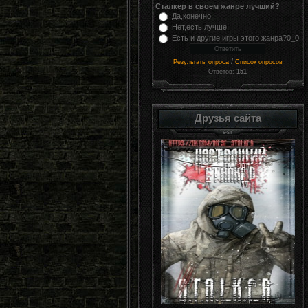
Сталкер в своем жанре лучший?
Да,конечно!
Нет,есть лучше.
Есть и другие игры этого жанра?0_0
/
Результаты опроса
Список опросов
Ответов:
151
Друзья сайта