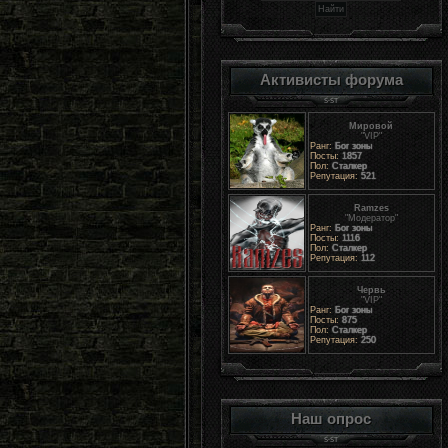
Активисты форума
Мировой
"VIP"
Ранг:
Бог зоны
Посты:
1857
Пол:
Сталкер
Репутация:
521
Ramzes
"Модератор"
Ранг:
Бог зоны
Посты:
1116
Пол:
Сталкер
Репутация:
112
Червь
"VIP"
Ранг:
Бог зоны
Посты:
875
Пол:
Сталкер
Репутация:
250
Наш опрос