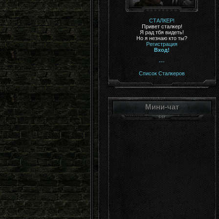
СТАЛКЕР!
Привет сталкер!
Я рад тбя видеть!
Но я незнаю кто ты?
Регистрация
Вход!
---
Список Сталкеров
Мини-чат