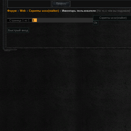
Форум
»
Web
»
Скрипты ucoz(stalker)
»
Инвентарь пользователя
(Не то,о чём вы подумали)
1
Страница
1
из
1