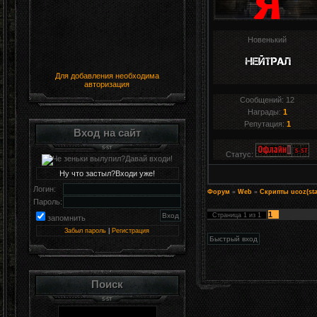
Новенький
Для добавления необходима
авторизация
Сообщений:
12
Награды:
1
Репутация:
1
Вход на сайт
Статус:
Ну что застыл?Входи уже!
Логин:
Форум
»
Web
»
Скрипты ucoz(sta
Пароль:
1
Страница
1
из
1
запомнить
Забыл пароль
|
Регистрация
Поиск