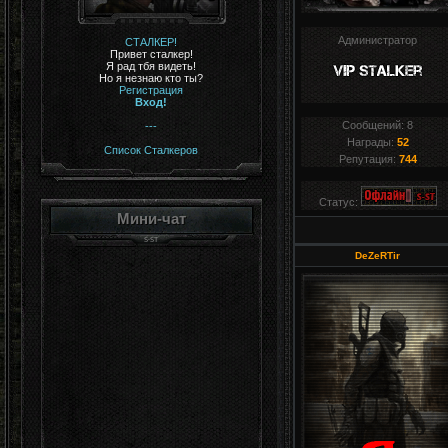
Администратор
СТАЛКЕР!
Привет сталкер!
Я рад тбя видеть!
Но я незнаю кто ты?
Регистрация
Вход!
Сообщений:
8
---
Награды:
52
Список Сталкеров
Репутация:
744
Статус:
Мини-чат
DeZeRTir