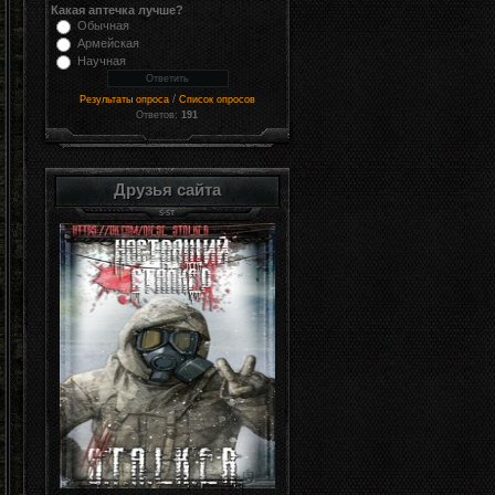
Какая аптечка лучше?
Обычная
Армейская
Научная
/
Результаты опроса
Список опросов
Ответов:
191
Друзья сайта