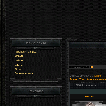
Меню сайта
Главная страница
Форум
Файлы
Статьи
1
Страница
1
из
1
Фото
Гостевая книга
Модератор форума:
Digefal
Форум
»
Web
»
Скрипты ucoz(sta
PDA Сталкера
Реклама
VorGen