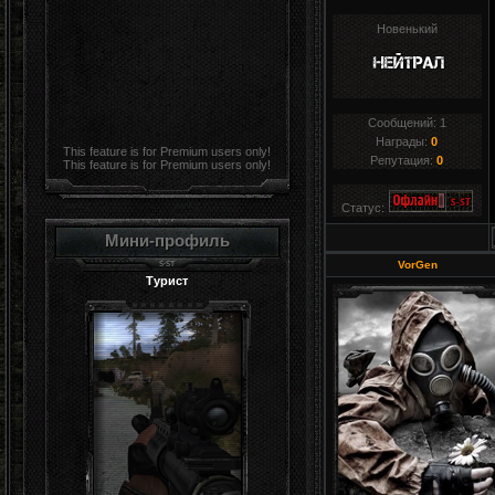
Новенький
Сообщений:
1
Награды:
0
This feature is for Premium users only!
Репутация:
0
This feature is for Premium users only!
Статус:
Мини-профиль
VorGen
Турист