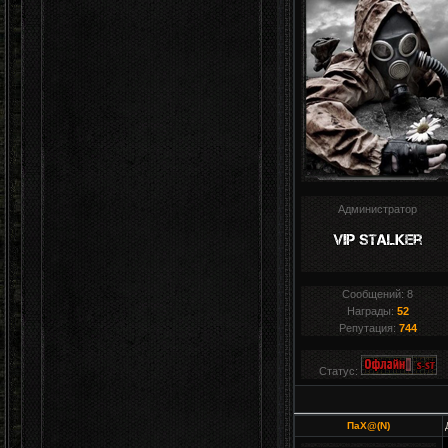
Администратор
Сообщений:
8
Награды:
52
Репутация:
744
Статус:
ПаХ@(N)