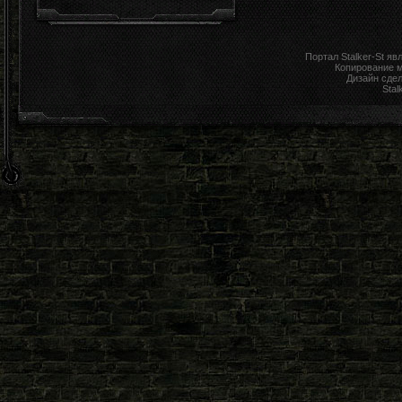
Портал Stalker-St я
Копирование 
Дизайн сде
Stal