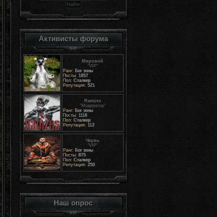
Активисты форума
Мировой
"VIP"
Ранг:
Бог зоны
Посты:
1857
Пол:
Сталкер
Репутация:
521
Ramzes
"Модератор"
Ранг:
Бог зоны
Посты:
1116
Пол:
Сталкер
Репутация:
112
Червь
"VIP"
Ранг:
Бог зоны
Посты:
875
Пол:
Сталкер
Репутация:
250
Наш опрос