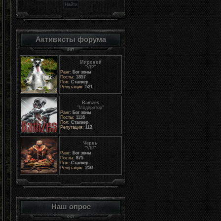
Активисты форума
Мировой
"VIP"
Ранг:
Бог зоны
Посты:
1857
Пол:
Сталкер
Репутация:
521
Ramzes
"Модератор"
Ранг:
Бог зоны
Посты:
1116
Пол:
Сталкер
Репутация:
112
Червь
"VIP"
Ранг:
Бог зоны
Посты:
875
Пол:
Сталкер
Репутация:
250
Наш опрос