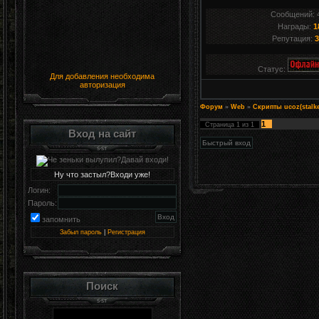
Сообщений:
Награды:
1
Репутация:
3
Статус:
Для добавления необходима
авторизация
Форум
»
Web
»
Скрипты ucoz(stalke
1
Страница
1
из
1
Вход на сайт
Ну что застыл?Входи уже!
Логин:
Пароль:
запомнить
Забыл пароль
|
Регистрация
Поиск