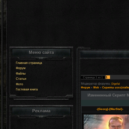
Меню сайта
Главная страница
Форум
Файлы
1
Страница
1
из
1
Статьи
Модератор форума:
Фото
Digefal
Форум
»
Web
»
Скрипты ucoz(stalke
Гостевая книга
Измененный Скрипт М
-{Georg}-{WarStal}-
Реклама