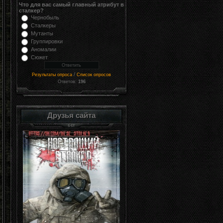
Что для вас самый главный атрибут в
сталкер?
Чернобыль
Сталкеры
Мутанты
Группировки
Аномалии
Сюжет
/
Результаты опроса
Список опросов
Ответов:
196
Друзья сайта