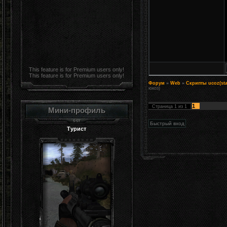
This feature is for Premium users only!
This feature is for Premium users only!
Форум
»
Web
»
Скрипты ucoz(sta
юкоз)
1
Страница
1
из
1
Мини-профиль
Турист