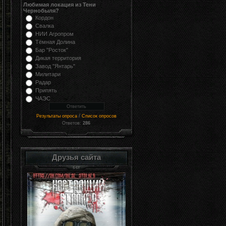
Любимая локация из Тени
Чернобыля?
Кордон
Свалка
НИИ Агропром
Тёмная Долина
Бар "Росток"
Дикая территория
Завод "Янтарь"
Милитари
Радар
Припять
ЧАЭС
/
Результаты опроса
Список опросов
Ответов:
286
Друзья сайта