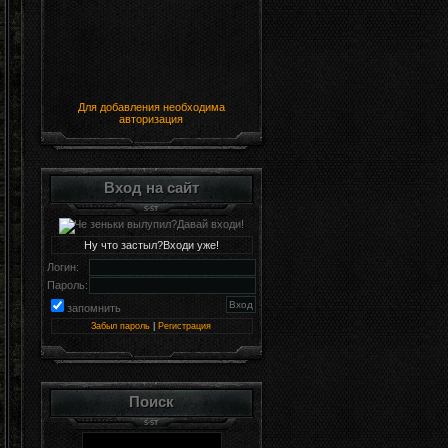
Для добавления необходима
авторизация
Вход на сайт
Ну что застыл?Входи уже!
Логин:
Пароль:
запомнить
Забыл пароль
|
Регистрация
Поиск