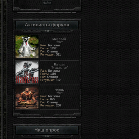
Активисты форума
Мировой
"VIP"
Ранг:
Бог зоны
Посты:
1857
Пол:
Сталкер
Репутация:
521
Ramzes
"Модератор"
Ранг:
Бог зоны
Посты:
1116
Пол:
Сталкер
Репутация:
112
Червь
"VIP"
Ранг:
Бог зоны
Посты:
875
Пол:
Сталкер
Репутация:
250
Наш опрос