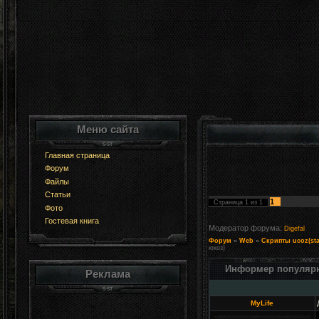
Меню сайта
Главная страница
Форум
Файлы
Статьи
1
Страница
1
из
1
Фото
Гостевая книга
Модератор форума:
Digefal
Форум
»
Web
»
Скрипты ucoz(sta
юкоз)
Информер популяр
Реклама
MyLife