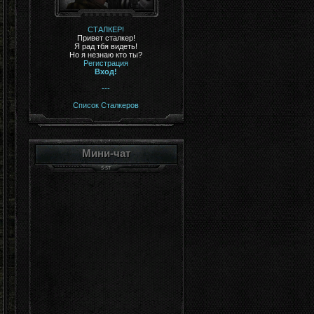
СТАЛКЕР!
Привет сталкер!
Я рад тбя видеть!
Но я незнаю кто ты?
Регистрация
Вход!
---
Список Сталкеров
Мини-чат